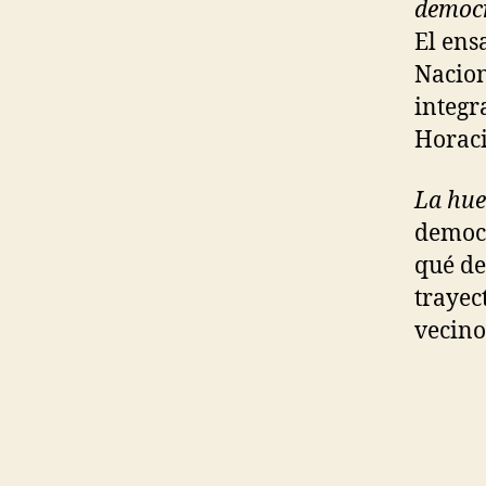
democr
El ens
Nacion
integr
Horaci
La hue
democr
qué de
trayec
vecino