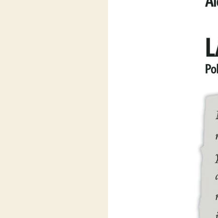
T
I
C
A
S
O
C
I
E
D
A
D