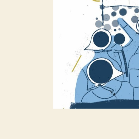
I
C
O
S
O
P
I
N
I
Ó
N
P
O
L
Í
T
I
C
A