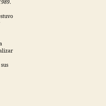
-1989
.
estuvo
y
a
alizar
 sus
”