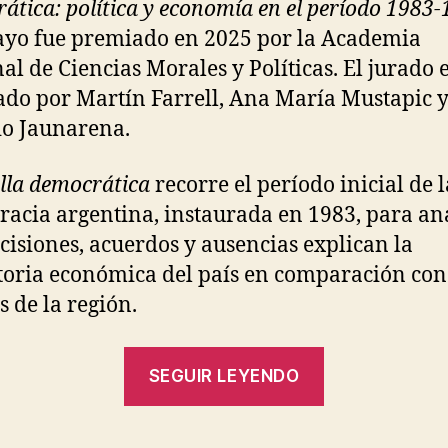
ática: política y economía en el período 1983
ayo fue premiado en 2025 por la Academia
al de Ciencias Morales y Políticas. El jurado 
ado por Martín Farrell, Ana María Mustapic 
o Jaunarena.
lla democrática
recorre el período inicial de l
acia argentina, instaurada en 1983, para an
cisiones, acuerdos y ausencias explican la
toria económica del país en comparación con
s de la región.
“La
SEGUIR LEYENDO
huella
democrática