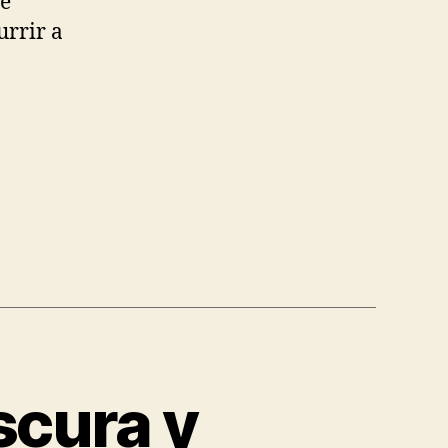
ue
urrir a
scura y