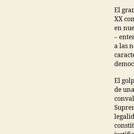
El gra
XX com
en nues
– ente
a las 
caract
democr
El gol
de una
conval
Suprem
legali
constit