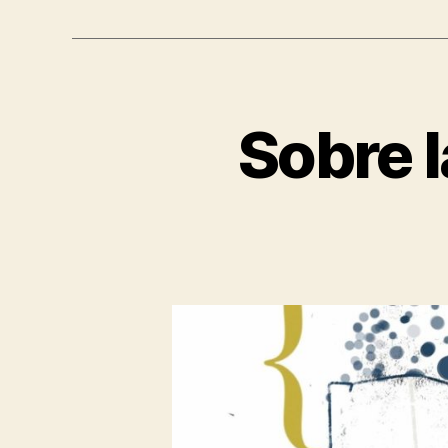
Sobre l
A
Categorías
R
T
Í
C
U
L
O
S
P
E
R
I
O
D
Í
S
T