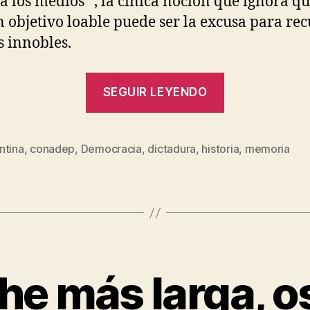
ica los medios” , la cínica noción que ignora q
 objetivo loable puede ser la excusa para rec
 innobles.
“Sobre
SEGUIR LEYENDO
la
Memoria
y
ntina
,
conadep
,
Democracia
,
dictadura
,
historia
,
memoria
s
la
Historia”
P
he más larga, o
o
r