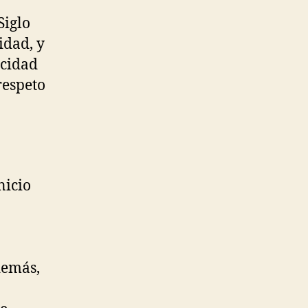
Siglo
idad, y
icidad
respeto
nicio
demás,