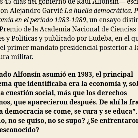
s 45 días del gobierno de Raúl Alfonsín— esc
con Alejandro Garvié
La huella democrática. P
omía en el período 1983-1989
, un ensayo dist
 Premio de la Academia Nacional de Ciencias
s y Políticas y publicado por Eudeba, en el q
 el primer mandato presidencial posterior a l
ura militar.
do Alfonsín asumió en 1983, el principal
ma que identificaba era la economía y, so
la cuestión social, más que los derechos
s, que aparecieron después. De ahí la fra
a democracia se come, se cura y se educa”
o, no se quiso, no se supo? ¿Se enfrentaro
desconocido?