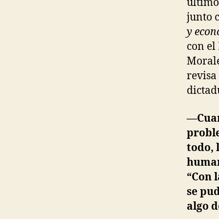
último
junto 
y econ
con el
Morale
revisa
dictad
—Cuan
proble
todo, 
humano
“Con l
se pud
algo 