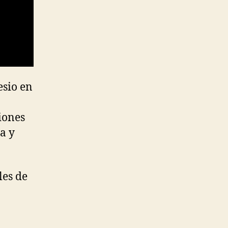
esio en
ciones
a y
les de