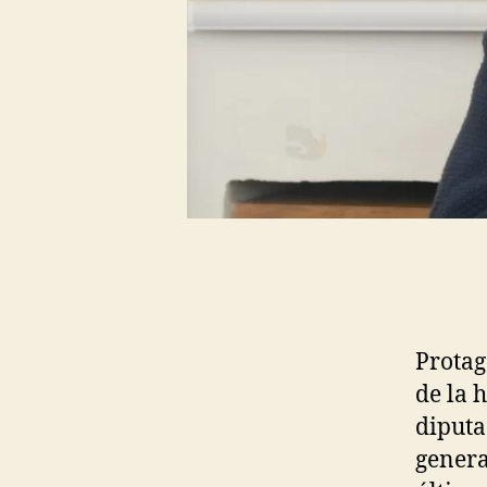
Protag
de la 
diputa
genera