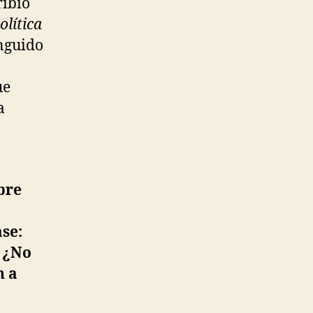
ribió
olítica
inguido
ue
a
bre
se:
. ¿No
n a