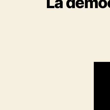
La democ
N
T
R
E
V
I
S
T
A
S
P
O
L
Í
T
I
C
A
U
.
C
.
R
.