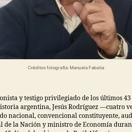
Argen
Créditos fotografía: Manuela Fabatia
onista y testigo privilegiado de los últimos 43
historia argentina, Jesús Rodríguez —cuatro v
do nacional, convencional constituyente, aud
l de la Nación y ministro de Economía durant