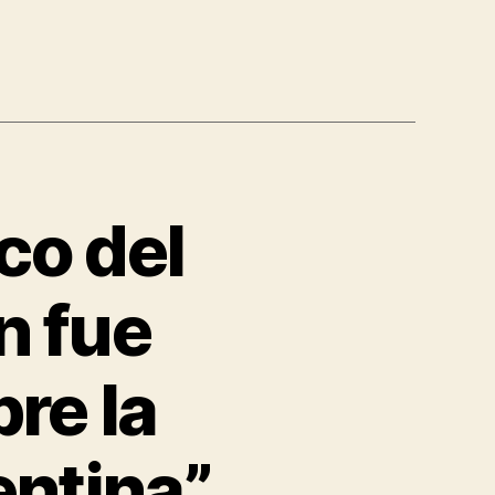
co del
n fue
re la
entina”