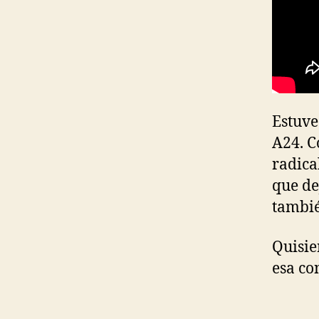
Estuve
A24. C
radica
que de
tambié
Quisie
esa co