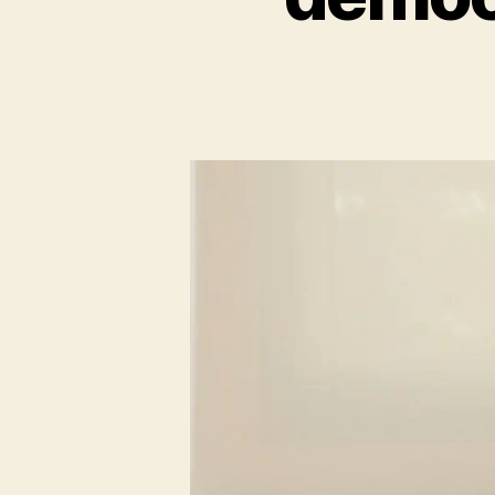
Í
T
I
C
A
S
O
C
I
E
D
A
D