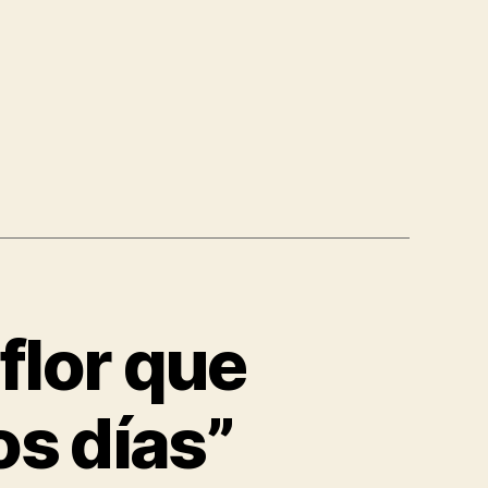
flor que
os días”