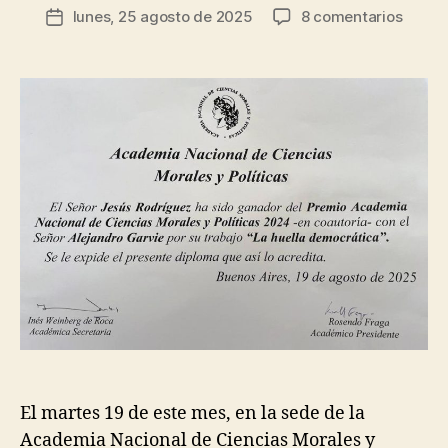
Autor
Í
en
lunes, 25 agosto de 2025
8 comentarios
R
Fecha
T
de
Premi
o
de
I
la
C
de
d
la
entrada
A
la
rí
entrada
S
Acade
g
O
por
u
C
nuestr
e
I
E
ensay
z
D
sobre
A
la
D
transi
democ
El martes 19 de este mes, en la sede de la
Academia Nacional de Ciencias Morales y