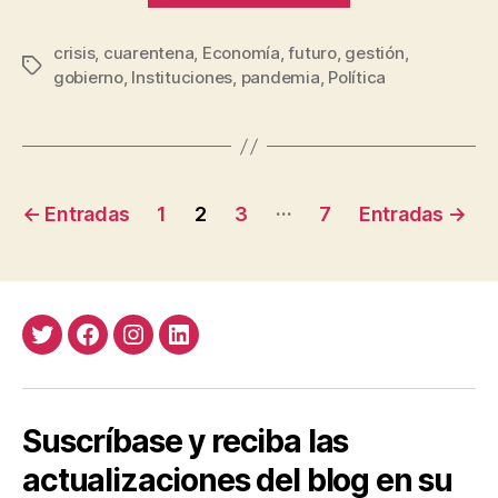
no
crisis
,
cuarentena
,
Economía
,
futuro
,
gestión
es
,
Etiquetas
gobierno
,
Instituciones
,
pandemia
,
Política
lo
que
era”
Paginación
…
←
Entradas
1
2
3
7
Entradas
→
de
entradas
Twitter
Facebook
Instagram
LinkedIn
Suscríbase y reciba las
actualizaciones del blog en su