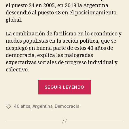
el puesto 34 en 2005, en 2019 la Argentina
descendió al puesto 48 en el posicionamiento
global.
La combinación de facilismo en lo económico y
modos populistas en la acción política, que se
desplegó en buena parte de estos 40 años de
democracia, explica las malogradas
expectativas sociales de progreso individual y
colectivo.
“1983-
SEGUIR LEYENDO
2023:
otro
P
40 años
,
Argentina
,
Democracia
cambio
Etiquetas
o
de
r
era”
J
e