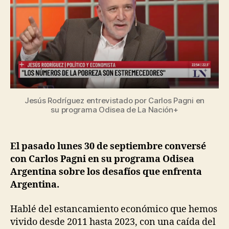
a
e
C
I
la
z
E
debil
D
instit
A
D
Jesús Rodríguez entrevistado por Carlos Pagni en
su programa Odisea de La Nación+
El pasado lunes 30 de septiembre conversé
con Carlos Pagni en su programa Odisea
Argentina sobre los desafíos que enfrenta
Argentina.
Hablé del estancamiento económico que hemos
vivido desde 2011 hasta 2023, con una caída del