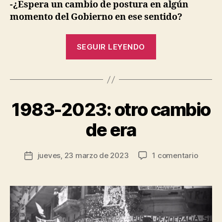
-¿Espera un cambio de postura en algún
momento del Gobierno en ese sentido?
“La
SEGUIR LEYENDO
autocracia
de
P
o
mercado
r
de
J
1983-2023: otro cambio
Categorías
P
Milei”
e
O
L
s
de era
Í
ú
T
s
I
Autor
C
en
jueves, 23 marzo de 2023
1 comentario
R
Fecha
de
A
1983-
o
de
la
S
2023:
d
la
O
entrada
otro
rí
entrada
C
cambi
g
I
E
de
u
D
era
e