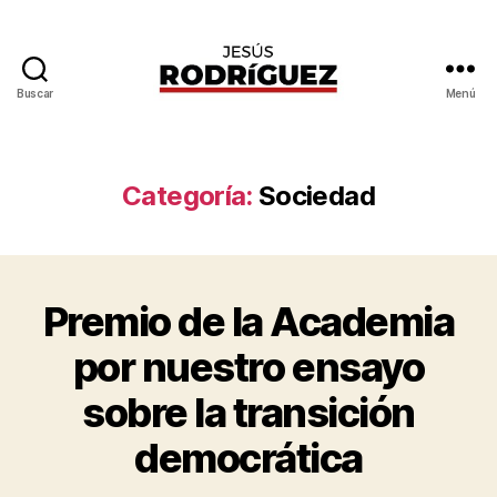
Buscar
Menú
Jesús
Rodríguez
Categoría:
Sociedad
Premio de la Academia
Categorías
G
P
E
o
N
por nuestro ensayo
E
r
R
J
sobre la transición
A
e
L
s
democrática
P
ú
O
L
s