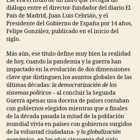
Ese era el título de un libro que recogía un
O
C
diálogo entre el director-fundador del diario El
I
País de Madrid, Juan Luis Cebrián, y el
E
D
Presidente del Gobierno de España por 14 años,
A
Felipe González, publicado en el inicio del
D
siglo.
Más aún, ese título define muy bien la realidad
de hoy, cuando la pandemia y la guerra han
impactado en la evolución de dos dimensiones
clave que distinguen los asuntos globales de las
últimas décadas:
la democratización de los
sistemas políticos
– al concluir la Segunda
Guerra apenas una docena de países contaban
con gobiernos elegidos mientras que a finales
de la década pasada la mitad de la población
mundial vivía en países con gobiernos surgidos
de la voluntad ciudadana- y
la globalización
económica
-en los años cincuenta del siglo