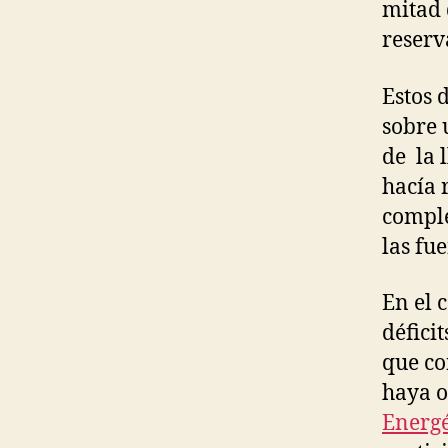
mitad 
reserv
Estos 
sobre 
de la 
hacía 
comple
las fue
En el 
défici
que co
haya o
Energé