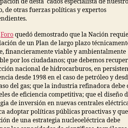
ipación de desta cados especialista de nuestr
o, de otras fuerzas políticas y expertos
ndientes.
e
Foro
quedó demostrado que la Nación requie
ación de un Plan de largo plazo técnicament
le, financieramente viable y ambientalmente
ble por los ciudadanos; que debemos recuper
ción nacional de hidrocarburos, en persisten
ncia desde 1998 en el caso de petróleo y des
caso del gas; que la industria refinadora debe
eles de eficiencia competitiva; que el diseño 
egia de inversión en nuevas centrales eléctric
ica adoptar políticas públicas proactivas y que
ción de una estrategia nucleoeléctrica debe