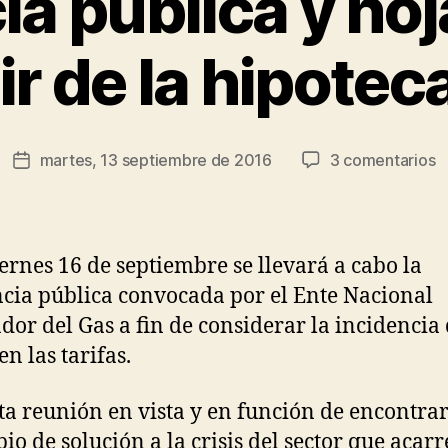
a pública y hoj
r
J
ir de la hipotec
e
s
ú
s
Autor
e
martes, 13 septiembre de 2016
3 comentarios
R
Fecha
de
A
o
de
la
p
d
la
entrada
y
rí
entrada
h
g
iernes 16 de septiembre se llevará a cabo la
d
u
cia pública convocada por el Ente Nacional
r
e
dor del Gas a fin de considerar la incidencia 
p
z
sa
en las tarifas.
d
la
ta reunión en vista y en función de encontra
h
pio de solución a la crisis del sector que aca
d