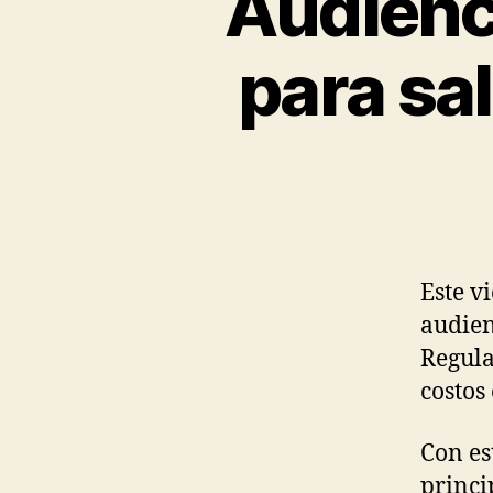
Audienci
C
O
N
para sal
O
M
Í
A
U
.
C
.
R
.
Este v
audien
Regula
costos 
Con es
princi