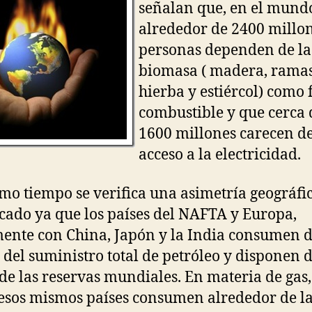
señalan que, en el mund
lo
e
alrededor de 2400 millo
C
z
Im
personas dependen de la
biomasa ( madera, ramas
hierba y estiércol) como 
combustible y que cerca 
1600 millones carecen d
acceso a la electricidad.
mo tiempo se verifica una asimetría geográfi
cado ya que los países del NAFTA y Europa,
ente con China, Japón y la India consumen 
s del suministro total de petróleo y disponen d
 de las reservas mundiales. En materia de gas,
 esos mismos países consumen alrededor de la