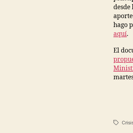
desde 
aporte
hago p
aquí
.
El doc
propue
Minist
martes
Crisi
Etiqueta