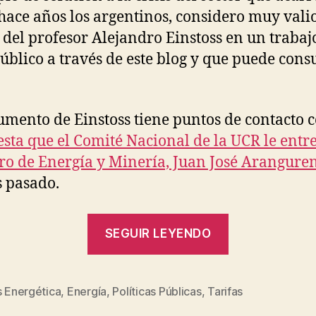
hace años los argentinos, considero muy valio
g
 del profesor Alejandro Einstoss en un trabaj
úblico a través de este blog y que puede cons
umento de Einstoss tiene puntos de contacto 
sta que el Comité Nacional de la UCR le entre
ro de Energía y Minería, Juan José Arangure
 pasado.
“Audiencia
SEGUIR LEYENDO
pública
y
hoja
s Energética
,
Energía
,
Políticas Públicas
,
Tarifas
s
de