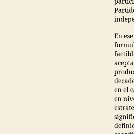
partic
Partid
indepe
En es
formul
factib
acepta
produc
decade
en el 
en niv
estrat
signif
defini