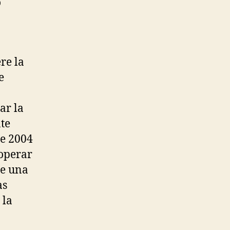
o
re la
e
ar la
te
de 2004
 operar
de una
as
 la