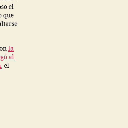
so el
as
o que
ultarse
con
la
gó al
n
, el