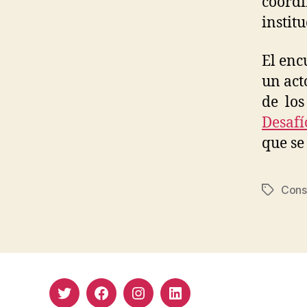
coordi
instit
El enc
un act
de los
Desafí
que se
Cons
Etiqueta
Twitter
Facebook
Instagram
LinkedIn