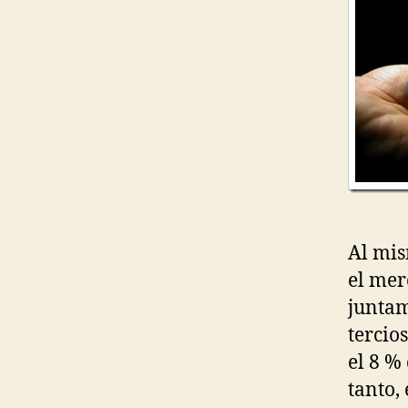
O
L
Í
T
I
C
A
U
.
C
.
R
.
Al mis
el mer
juntam
tercio
el 8 %
tanto,