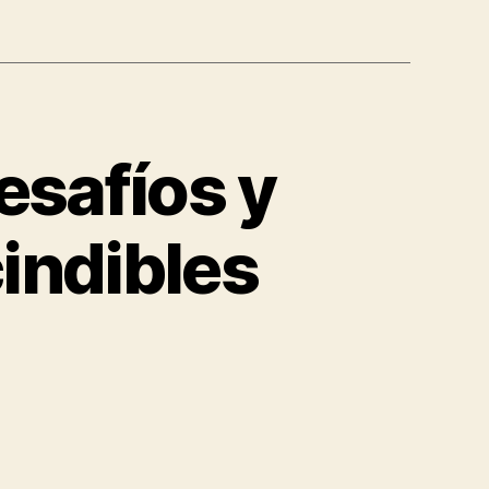
esafíos y
indibles
n
isis
ergética:
os
safíos