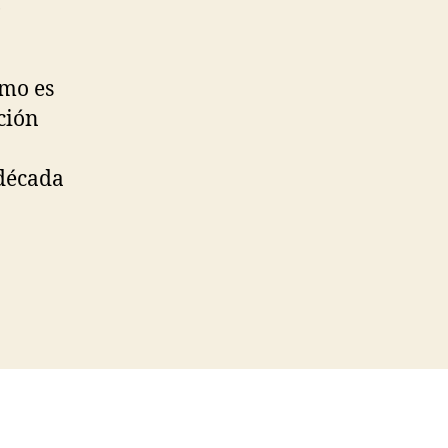
,
smo es
cción
década