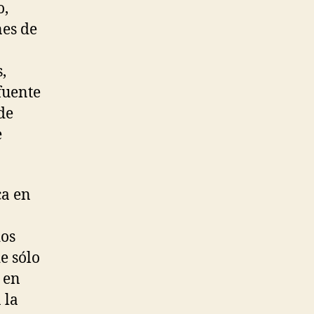
o,
s
nes de
onsensos
prescindibles
,
fuente
de
e
ca en
dos
e sólo
 en
 la