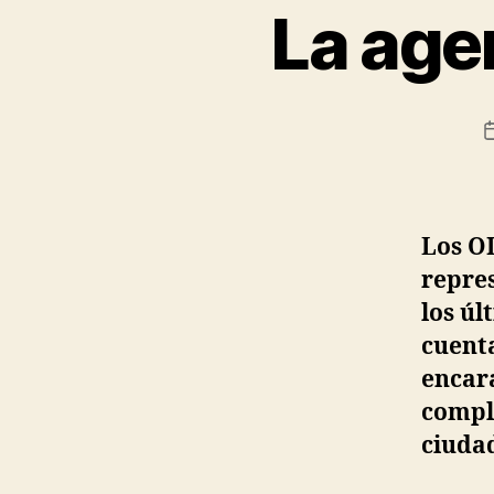
La ag
G
Categorías
E
N
E
R
A
L
Los OD
repre
los úl
cuenta
encara
comple
ciudad