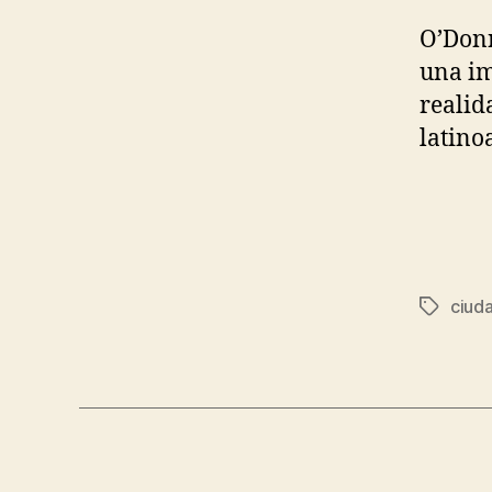
O’Donn
una im
realid
latino
ciud
Etiqueta