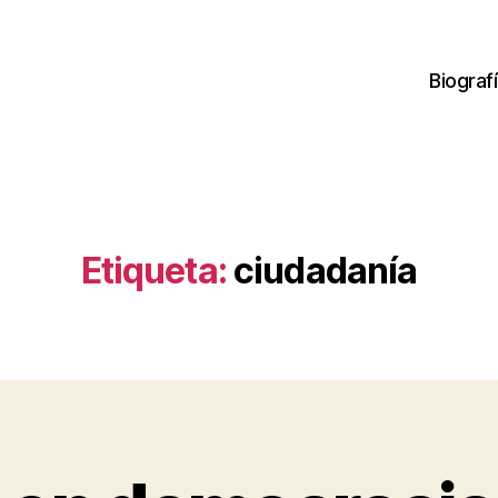
Biograf
Etiqueta:
ciudadanía
P
o