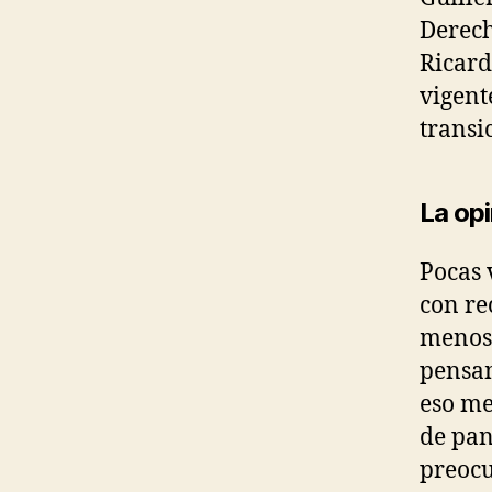
Í
Derech
T
I
Ricard
C
A
vigent
S
transi
O
C
I
E
La op
D
A
D
Pocas 
con re
menos 
pensam
eso me
de pan
preocu