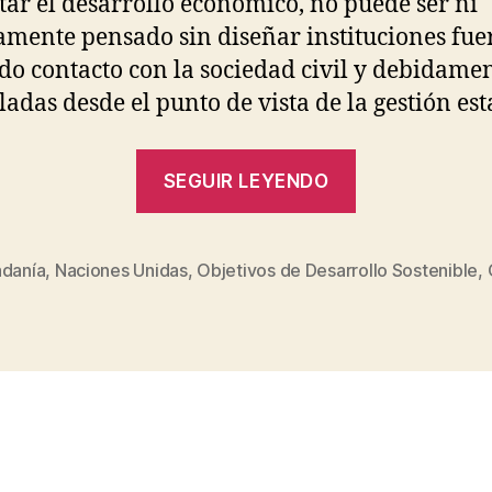
ar el desarrollo económico, no puede ser ni
mente pensado sin diseñar instituciones fuer
ido contacto con la sociedad civil y debidame
ladas desde el punto de vista de la gestión esta
“La
SEGUIR LEYENDO
agenda
más
consensuad
adanía
,
Naciones Unidas
,
Objetivos de Desarrollo Sostenible
,
s