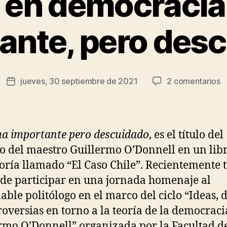
 en democracia
r
J
ante, pero des
e
s
ú
s
Autor
e
jueves, 30 septiembre de 2021
2 comentarios
R
Fecha
de
M
o
de
la
e
d
la
entrada
d
rí
entrada
u
g
a importante pero descuidado
, es el título del
t
u
o del maestro Guillermo O’Donnell en un lib
i
e
oría llamado “El Caso Chile”. Recientemente t
p
z
d
de participar en una jornada homenaje al
able politólogo en el marco del ciclo “Ideas, 
roversias en torno a la teoría de la democraci
rmo O’Donnell” organizada por la Facultad d