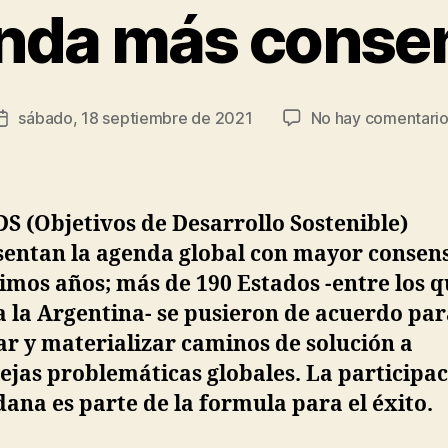
enda más conse
e
s
ú
s
Autor
sábado, 18 septiembre de 2021
No hay comentari
R
Fecha
de
o
de
la
d
la
entrada
rí
entrada
g
S (Objetivos de Desarrollo Sostenible)
u
sentan la agenda global con mayor consen
e
timos años; más de 190 Estados -entre los q
z
 la Argentina- se pusieron de acuerdo pa
r y materializar caminos de solución a
jas problemáticas globales. La participa
ana es parte de la formula para el éxito.