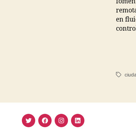
foment
remota
en flu
contro
ciud
Etiqueta
Twitter
Facebook
Instagram
LinkedIn