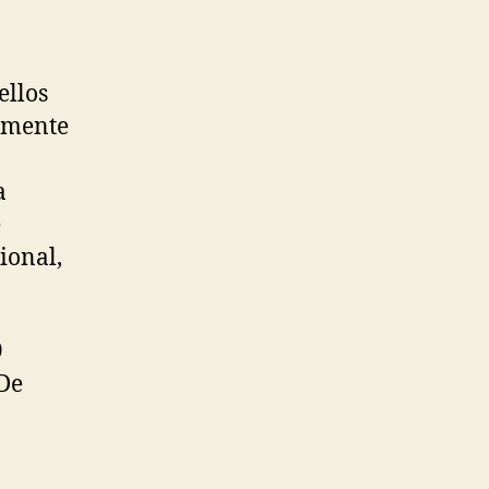
ellos
iamente
a
e
ional,
9
 De