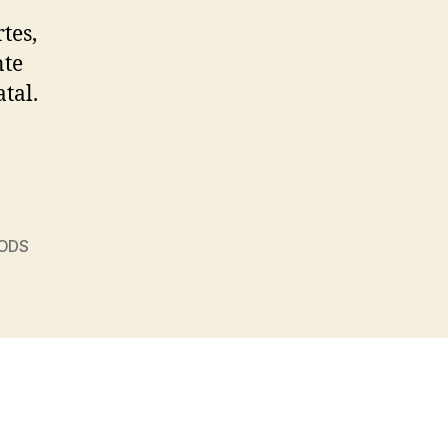
tes,
nte
tal.
a”
ODS