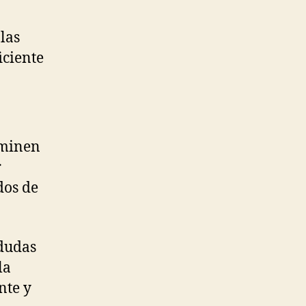
las
iciente
rminen
r
dos de
 dudas
la
nte y