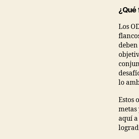
¿Qué 
Los OD
flanco
deben
objeti
conjun
desafí
lo amb
Estos 
metas 
aquí a
lograd