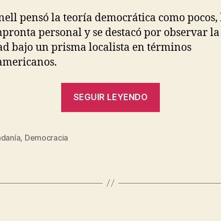
ell pensó la teoría democrática como pocos, 
pronta personal y se destacó por observar la
ad bajo un prisma localista en términos
americanos.
“Malestar
SEGUIR LEYENDO
en
democracia:
un
adanía
,
Democracia
s
tema
importante,
pero
P
descuidado”
o
r
J