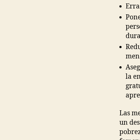
Erra
Pone
pers
dura
Redu
meno
Aseg
la e
grat
apre
Las me
un des
pobrez