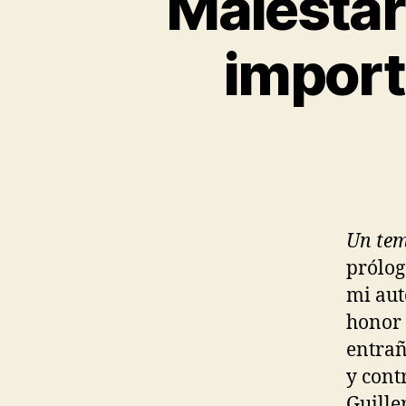
Malestar
U
E
N
import
A
G
O
B
E
R
N
A
N
Z
A
Un tem
O
P
prólog
I
N
mi aut
I
honor 
Ó
N
entrañ
P
y cont
O
L
Guille