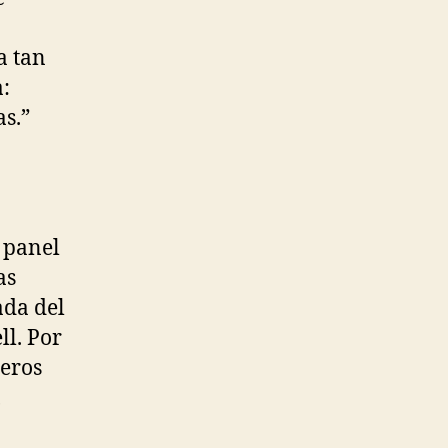
a tan
:
s.”
r panel
as
ada del
l. Por
ñeros
,