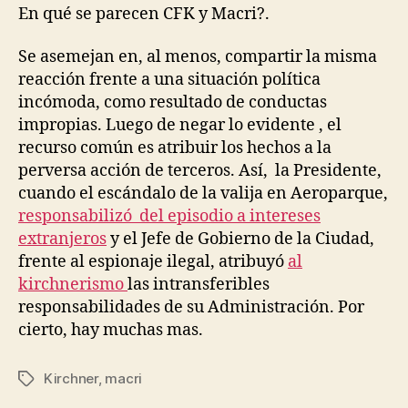
rí
entrada
En qué se parecen CFK y Macri?.
g
u
Se asemejan en, al menos, compartir la misma
e
reacción frente a una situación política
z
incómoda, como resultado de conductas
impropias. Luego de negar lo evidente , el
recurso común es atribuir los hechos a la
perversa acción de terceros. Así, la Presidente,
cuando el escándalo de la valija en Aeroparque,
responsabilizó del episodio a intereses
extranjeros
y el Jefe de Gobierno de la Ciudad,
frente al espionaje ilegal, atribuyó
al
kirchnerismo
las intransferibles
responsabilidades de su Administración. Por
cierto, hay muchas mas.
P
Kirchner
,
macri
Etiquetas
o