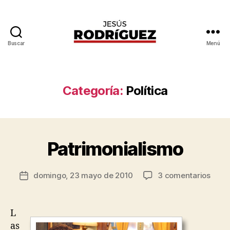
Buscar
Menú
Jesús
Rodríguez
P
Categoría:
Política
o
r
J
e
s
Patrimonialismo
Categorías
G
E
ú
N
s
E
Autor
en
domingo, 23 mayo de 2010
3 comentarios
R
Fecha
R
de
Patri
o
A
de
la
L
d
la
entrada
P
rí
entrada
L
O
g
as
L