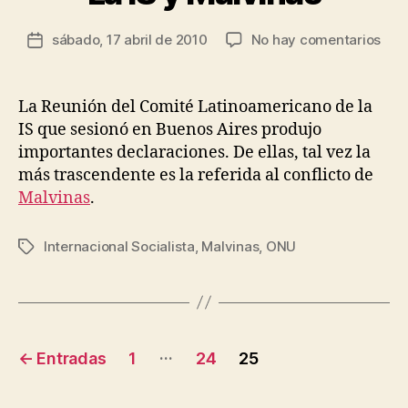
L
s
Í
Autor
en
sábado, 17 abril de 2010
No hay comentarios
R
Fecha
T
de
La
o
I
de
la
C
IS
d
la
entrada
A
y
rí
entrada
La Reunión del Comité Latinoamericano de la
Mal
g
IS que sesionó en Buenos Aires produjo
u
importantes declaraciones. De ellas, tal vez la
e
más trascendente es la referida al conflicto de
z
Malvinas
.
Internacional Socialista
,
Malvinas
,
ONU
Etiquetas
Paginación
…
←
Entradas
1
24
25
de