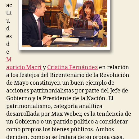
u
Í
ac
T
e
tit
I
z
C
u
A
d
es
d
e
M
auricio Macri
y
Cristina Fernández
en relación
a los festejos del Bicentenario de la Revolución
de Mayo constituyen un buen ejemplo de
acciones patrimonialistas por parte del Jefe de
Gobierno y la Presidente de la Nación. El
patrimonialismo, categoría analítica
desarrollada por Max Weber, es la tendencia de
un Gobierno o un partido político a considerar
como propios los bienes públicos. Ambos
deciden, como si se tratara de su propia casa,