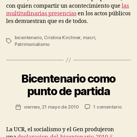
con quien compartir un acontecimiento que
las
multitudinarias presenci
as
en los actos públicos
les demuestran que es de todos.
bicentenario
,
Cristina Kirchner
,
macri
,
Etiquetas
Patrimonialismo
P
o
r
J
Bicentenario como
Categorías
P
e
O
L
s
punto de partida
Í
ú
T
s
I
Autor
C
en
viernes, 21 mayo de 2010
1 comentario
R
Fecha
de
A
Bicent
o
de
la
U
como
d
la
.
entrada
punto
rí
entrada
La UCR, el socialismo y el Gen produjeron
C
de
g
.