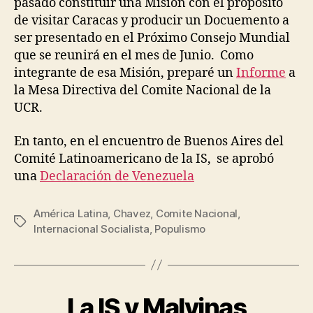
pasado constituir una Misión con el propósito
de visitar Caracas y producir un Docuemento a
ser presentado en el Próximo Consejo Mundial
que se reunirá en el mes de Junio. Como
integrante de esa Misión, preparé un
Informe
a
la Mesa Directiva del Comite Nacional de la
UCR.
En tanto, en el encuentro de Buenos Aires del
Comité Latinoamericano de la IS, se aprobó
una
Declaración de Venezuela
América Latina
,
Chavez
,
Comite Nacional
,
P
Etiquetas
Internacional Socialista
,
Populismo
o
r
J
e
s
La IS y Malvinas
Categorías
P
O
ú