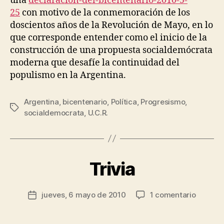
una
declaracion-del-bicentenario-2010-5-
R
partida
u
25
con motivo de la conmemoración de los
.
e
doscientos años de la Revolución de Mayo, en lo
z
que corresponde entender como el inicio de la
construcción de una propuesta socialdemócrata
moderna que desafíe la continuidad del
populismo en la Argentina.
Argentina
,
bicentenario
,
Política
,
Progresismo
,
P
Etiquetas
socialdemocrata
,
U.C.R.
o
r
J
e
s
Trivia
Categorías
P
O
ú
L
s
Í
Autor
en
jueves, 6 mayo de 2010
1 comentario
R
Fecha
T
de
Trivia
o
I
de
la
C
d
la
entrada
A