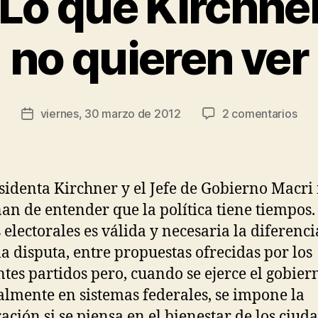
Lo que Kirchne
r
J
no quieren ver
e
s
ú
s
Autor
en
viernes, 30 marzo de 2012
2 comentarios
R
Fecha
de
Sub
o
de
la
Lo
d
la
entrada
que
rí
entrada
Kir
g
sidenta Kirchner y el Jefe de Gobierno Macri
y
u
an de entender que la política tiene tiempos.
Mac
e
 electorales es válida y necesaria la diferenci
no
z
qui
la disputa, entre propuestas ofrecidas por los
ver
ntes partidos pero, cuando se ejerce el gobier
almente en sistemas federales, se impone la
ación si se piensa en el bienestar de los ciud