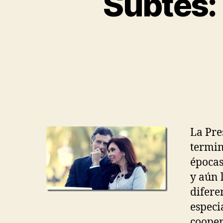
Subtes: 
E
N
E
R
A
L
La Pre
termin
épocas
y aún 
difere
especi
cooper