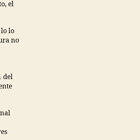
o, el
lo lo
tura no
1 del
ente
onal
res