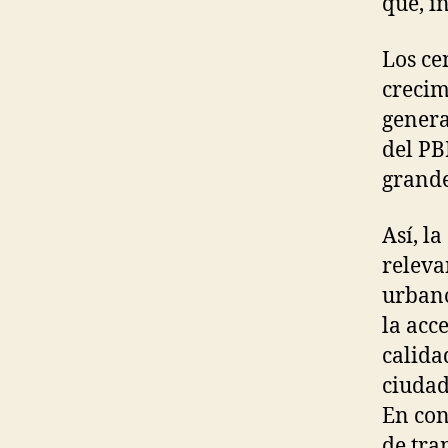
que, i
Los ce
crecim
genera
del PB
grande
Así, l
releva
urbano
la acc
calida
ciudad
En con
de tra