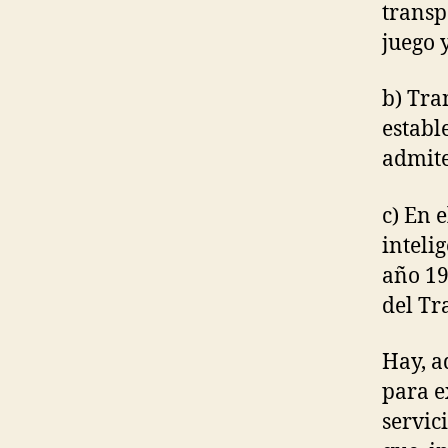
transp
juego y
b) Tra
establ
admite
c) En e
inteli
año 19
del Tr
Hay, a
para e
servic