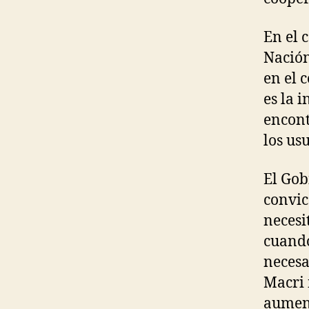
En el 
Nación
en el 
es la 
encont
los us
El Gob
convic
necesi
cuando
necesa
Macri 
aument