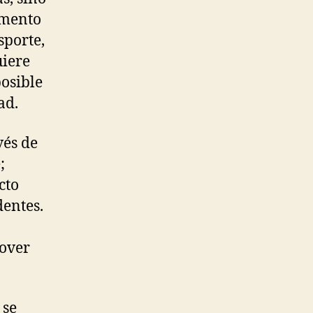
omento
sporte,
uiere
posible
ad.
vés de
;
cto
dentes.
mover
 se