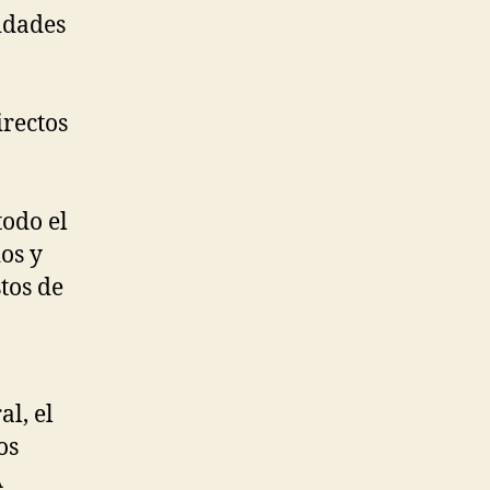
tidades
irectos
n
todo el
ios y
tos de
l, el
os
A