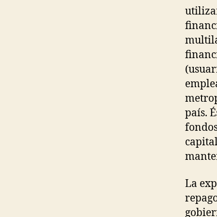
utiliz
financ
multila
financ
(usuar
emplea
metrop
país. 
fondos
capita
mante
La exp
repago
gobier