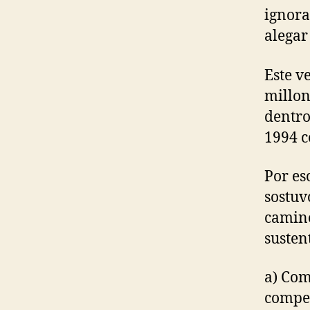
ignora
alegar
Este v
millon
dentro
1994 c
Por es
sostuv
camino
susten
a) Com
compet