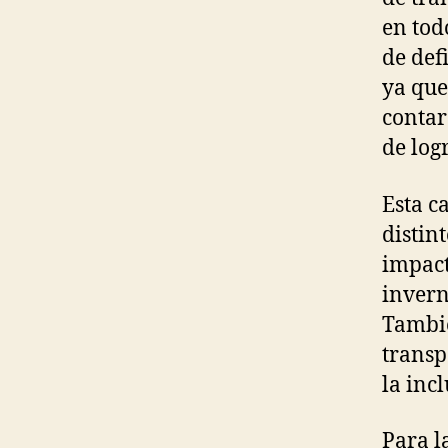
en tod
de def
ya que
contar
de log
Esta c
distin
impact
invern
Tambié
transp
la inc
Para l