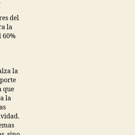
.
es del
a la
l 60%
alza la
sporte
a que
a la
as
ividad.
temas
s, sino