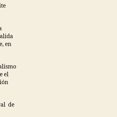
ite
a
alida
e, en
calismo
e el
ción
ral de