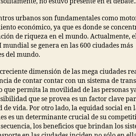
nsólitamente, no estuvo presente en el debate.
ntros urbanos son fundamentales como motor
iento económico, ya que es donde se concentr
ción de riqueza en el mundo. Actualmente, e
I mundial se genera en las 600 ciudades más
s del mundo.
a creciente dimensión de las mega ciudades re
ncia de contar contar con un sistema de tran
 que permita la movilidad de las personas y
esibilidad que se provea es un factor clave par
d de vida. Por otro lado, la equidad social en l
es es un determinante crucial de su competit
secuencia, los beneficios que brindan los sis
nsporte en las ciudades inciden no sólo en ella