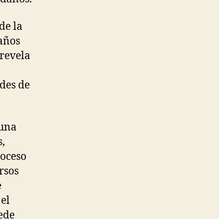
de la
años
 revela
ades de
 una
s,
roceso
rsos
e
el
ede