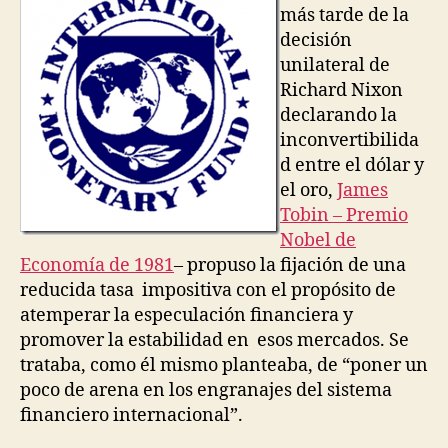
la
g
más tarde de la
Tas
u
decisión
Tob
e
unilateral de
z
Richard Nixon
declarando la
inconvertibilida
d entre el dólar y
el oro,
James
Tobin – Premio
Nobel de
Economía de 1981
– propuso la fijación de una
reducida tasa impositiva con el propósito de
atemperar la especulación financiera y
promover la estabilidad en esos mercados. Se
trataba, como él mismo planteaba, de “poner un
poco de arena en los engranajes del sistema
financiero internacional”.