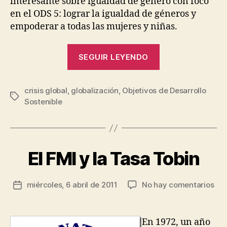
interesante sobre igualdad de género con foco
en el ODS 5: lograr la igualdad de géneros y
empoderar a todas las mujeres y niñas.
“Crisis
SEGUIR LEYENDO
políticas,
igualdad
crisis global
,
globalización
,
Objetivos de Desarrollo
de
P
Etiquetas
Sostenible
genero
o
y
r
J
desarrollo
e
global”
s
El FMI y la Tasa Tobin
Categorías
G
E
ú
N
s
E
Autor
en
miércoles, 6 abril de 2011
No hay comentarios
R
Fecha
R
de
El
o
A
de
la
L
FMI
d
la
entrada
y
rí
entrada
En 1972, un año