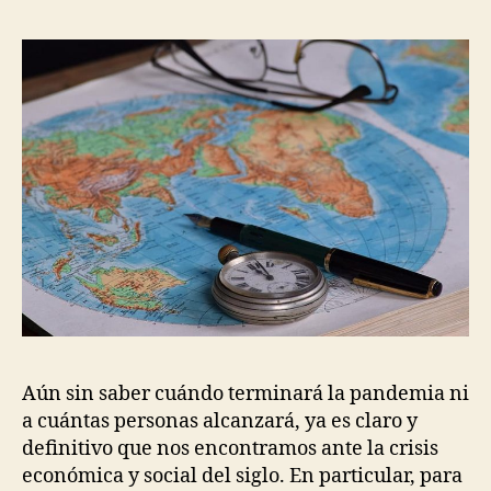
rí
N
entrada
A
una
g
N
segu
u
Z
déca
e
A
perd
z
I
N
T
E
R
N
A
C
I
O
N
A
L
P
O
L
Aún sin saber cuándo terminará la pandemia ni
Í
a cuántas personas alcanzará, ya es claro y
T
I
definitivo que nos encontramos ante la crisis
C
económica y social del siglo. En particular, para
A