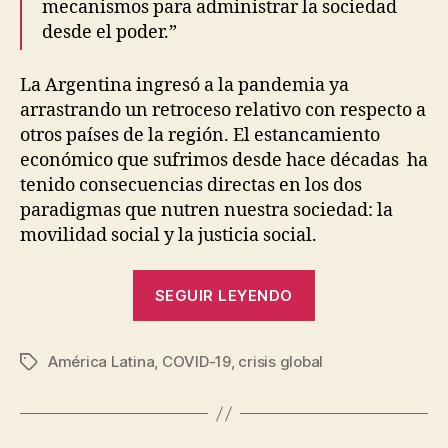
mecanismos para administrar la sociedad
desde el poder.”
La Argentina ingresó a la pandemia ya
arrastrando un retroceso relativo con respecto a
otros países de la región. El estancamiento
económico que sufrimos desde hace décadas ha
tenido consecuencias directas en los dos
paradigmas que nutren nuestra sociedad: la
movilidad social y la justicia social.
“Claves
SEGUIR LEYENDO
para
navegar
América Latina
,
COVID-19
,
crisis global
una
Etiquetas
segunda
década
P
perdida”