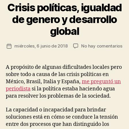
o
Crisis políticas, igualdad
Categorías
B
r
U
E
J
de genero y desarrollo
N
e
A
s
global
G
ú
O
B
s
Autor
E
en
miércoles, 6 junio de 2018
No hay comentarios
R
Fecha
R
de
Cri
o
de
N
la
A
pol
d
la
entrada
N
igu
rí
entrada
A propósito de algunas dificultades locales pero
Z
de
g
A
sobre todo a causa de las crisis políticas en
ge
u
P
México, Brasil, Italia y España,
me preguntó un
y
e
O
periodista
si la política estaba haciendo agua
L
des
z
Í
para resolver los problemas de la sociedad.
glo
T
I
C
La capacidad o incapacidad para brindar
A
soluciones está en cómo se conduce la tensión
S
entre dos procesos que han distinguido los
O