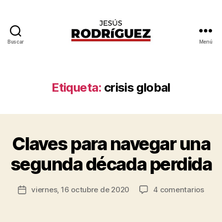
Buscar
Menú
Jesús
Rodríguez
Etiqueta:
crisis global
P
o
r
J
Claves para navegar una
Categorías
B
e
U
E
s
segunda década perdida
N
ú
A
s
G
Autor
O
en
viernes, 16 octubre de 2020
4 comentarios
R
Fecha
de
B
Clav
o
de
E
la
para
d
la
R
entrada
nave