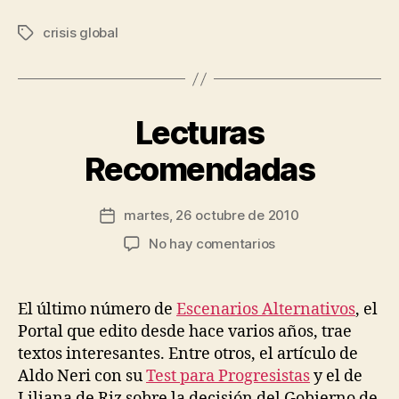
crisis global
Etiquetas
P
o
r
J
Lecturas
Categorías
G
e
E
N
s
Recomendadas
E
ú
R
s
A
Autor
L
martes, 26 octubre de 2010
R
Fecha
de
o
de
en
No hay comentarios
la
d
la
Lecturas
entrada
rí
entrada
Recomendadas
g
El último número de
Escenarios Alternativos
, el
u
Portal que edito desde hace varios años, trae
e
textos interesantes. Entre otros, el artículo de
z
Aldo Neri con su
Test para Progresistas
y el de
Liliana de Riz sobre la decisión del Gobierno de