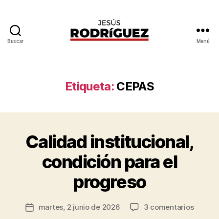
Buscar
Menú
Jesús
Rodríguez
Etiqueta:
CEPAS
P
o
Calidad institucional,
Categorías
I
r
N
T
J
condición para el
E
e
R
s
progreso
N
ú
A
C
s
Autor
I
en
martes, 2 junio de 2026
3 comentarios
R
Fecha
O
de
Calida
o
de