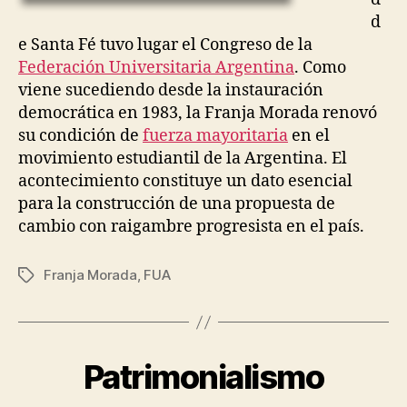
d
e Santa Fé tuvo lugar el Congreso de la
Federación Universitaria Argentina
. Como
viene sucediendo desde la instauración
democrática en 1983, la Franja Morada renovó
su condición de
fuerza mayoritaria
en el
movimiento estudiantil de la Argentina. El
acontecimiento constituye un dato esencial
para la construcción de una propuesta de
cambio con raigambre progresista en el país.
P
Franja Morada
,
FUA
Etiquetas
o
r
J
e
s
Patrimonialismo
Categorías
G
E
ú
N
s