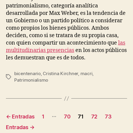
patrimonialismo, categoría analítica
desarrollada por Max Weber, es la tendencia de
un Gobierno o un partido político a considerar
como propios los bienes públicos. Ambos
deciden, como si se tratara de su propia casa,
con quien compartir un acontecimiento que
las
multitudinarias presenci
as
en los actos públicos
les demuestran que es de todos.
bicentenario
,
Cristina Kirchner
,
macri
,
Etiquetas
Patrimonialismo
Paginación
…
←
Entradas
1
70
71
72
73
de
Entradas
→