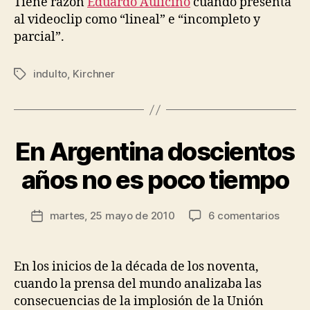
Tiene razón
Eduardo Aulicino
cuando presenta
al videoclip como “lineal” e “incompleto y
parcial”.
indulto
,
Kirchner
Etiquetas
P
o
r
J
En Argentina doscientos
Categorías
G
e
E
N
s
años no es poco tiempo
E
ú
R
s
A
Autor
L
en
martes, 25 mayo de 2010
6 comentarios
R
Fecha
de
En
P
o
de
la
O
Argen
d
la
L
entrada
dosci
rí
entrada
En los inicios de la década de los noventa,
Í
años
g
T
cuando la prensa del mundo analizaba las
I
no
u
consecuencias de la implosión de la Unión
C
es
e