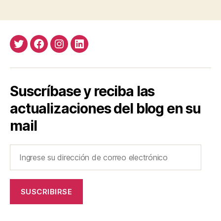
entradas
Twitter
Facebook
Instagram
LinkedIn
Suscríbase y reciba las
actualizaciones del blog en su
mail
Ingrese
su
dirección
de
SUSCRIBIRSE
correo
electrónico