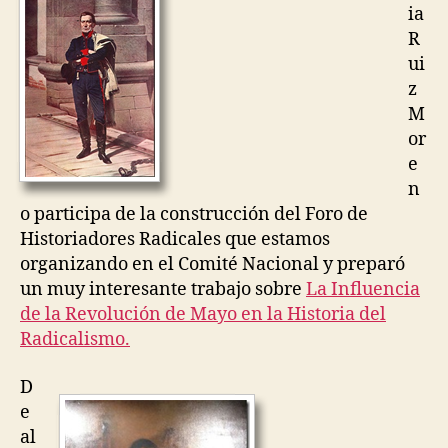
e
ia
Radic
z
R
según
ui
Raúl
Alfons
z
M
or
e
n
o participa de la construcción del Foro de
Historiadores Radicales que estamos
organizando en el Comité Nacional y preparó
un muy interesante trabajo sobre
La Influencia
de la Revolución de Mayo en la Historia del
Radicalismo.
D
e
al