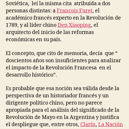
A
Soviética, leí la misma cita atribuída a dos
poco
z
S
personas distintas: a
Francois Furet
, el
tiemp
O
académico francés experto en la Revolución de
C
I
1789, y al líder chino
Den Xiaoping
, el
E
arquitecto del inicio de las reformas
D
A
económicas en su país.
D
El concepto, que cito de memoria, decía que “
doscientos años son insuficientes para analizar
el impacto de la Revolución Francesa en el
desarrollo histórico”.
Es probable que esa noción sea válida desde la
perspectiva de un historiador francés y un
dirigente político chino, pero no parece
apropiada para el análisis del significado de la
Revolución de Mayo en la Argentina y justifica
el despliegue que, entre otros,
Clarín
,
La Nación