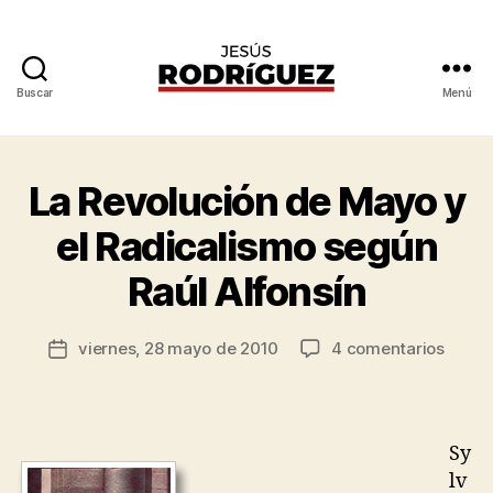
Buscar
Menú
Jesús
Rodríguez
P
o
La Revolución de Mayo y
Categorías
P
r
O
L
J
el Radicalismo según
Í
e
T
s
Raúl Alfonsín
I
ú
C
A
s
Autor
en
viernes, 28 mayo de 2010
4 comentarios
R
Fecha
de
La
o
de
la
Revol
d
la
entrada
de
rí
entrada
Mayo
g
Sy
y
u
lv
el