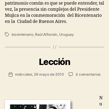
patrimonio común es que se puede entender, tal
vez, la presencia sin complejos del Presidente
Mujica en la conmemoración del Bicentenario
en la Ciudad de Buenos Aires.
P
bicentenario
,
Raúl Alfonsín
,
Uruguay
Etiquetas
o
r
J
e
s
Lección
Categorías
G
E
ú
N
s
E
Autor
en
miércoles, 26 mayo de 2010
4 comentarios
R
Fecha
R
de
Lecc
o
A
de
la
L
d
la
entrada
rí
entrada
g
N
u
u
e