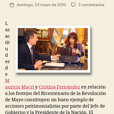
E
Autor
en
domingo, 23 mayo de 2010
3 comentarios
R
Fecha
R
de
Patri
o
A
de
la
L
d
la
entrada
P
rí
entrada
L
O
g
as
L
u
Í
ac
T
e
tit
I
z
C
u
A
d
es
d
e
M
auricio Macri
y
Cristina Fernández
en relación
a los festejos del Bicentenario de la Revolución
de Mayo constituyen un buen ejemplo de
acciones patrimonialistas por parte del Jefe de
Gobierno y la Presidente de la Nación. El