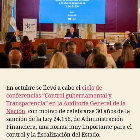
e
N
F
el
z
O
con
R
púb
M
E
S
A
G
N
En octubre se llevó a cabo el
ciclo de
conferencias “Control gubernamental y
Transparencia” en la Auditoría General de la
Nación
, con motivo de celebrarse 30 años de la
sanción de la Ley 24.156, de
Administración
Financiera, una norma muy importante para el
control y la fiscalización del Estado.