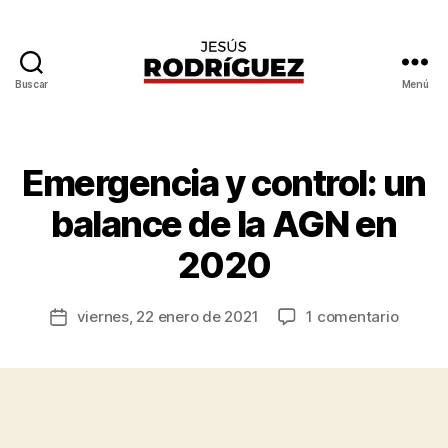
Buscar
Menú
Jesús
Rodríguez
P
o
Emergencia y control: un
Categorías
B
r
U
E
J
balance de la AGN en
N
e
A
s
2020
G
ú
O
B
s
Autor
E
en
viernes, 22 enero de 2021
1 comentario
R
Fecha
R
de
Emerg
o
de
N
la
A
y
d
la
entrada
N
control
rí
entrada
Z
un
g
A
balanc
u
I
de