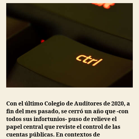
e
N
F
la
z
O
AGN
R
en
M
2020
E
S
A
G
N
Con el último Colegio de Auditores de 2020, a
fin del mes pasado, se cerró un año que -con
todos sus infortunios- puso de relieve el
papel central que reviste el control de las
cuentas públicas. En contextos de