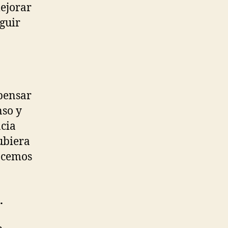
mejorar
eguir
 pensar
nso y
acia
ubiera
hacemos
…