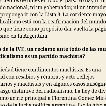
 cientos de miles en todo el país. No hay ni u
do nacional, ni un gobernador, ni un intende
 proponga ir con la Lista 3. La corriente mayo
dicalismo está con la reafirmación del mundo
co que tiene como propósito dar vuelta la pági
smo en la Argentina.
 de la IVE, un reclamo ante todo de las mu
dicalismo es un partido machista?
ciedad tiene condimentos machistas. Es una
ad con resabios y rémoras y acto-reflejos
tarios y machistas y en algunos casos misógin
rasgo distintivo del radicalismo. La Ley de di
omo actriz principal a Florentina Gomez Mir
no de la lucha política argentina. Eso lo hizo e