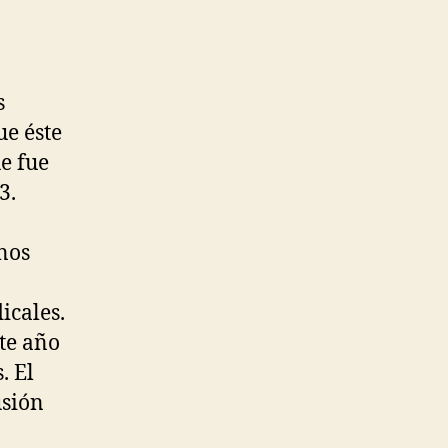
s
ue éste
e fue
3.
nos
icales.
ste año
. El
usión