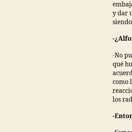
embaja
y dar 
siendo
-¿Alf
-No pu
qué hu
acuerd
como l
reacci
los rad
-Ento