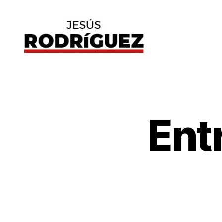
Jesús
Rodríguez
Entr
A
Categorías
R
T
Í
C
U
L
O
S
P
E
R