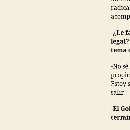
radica
acompa
-¿Le f
legal?
tema 
-No sé
propic
Estoy 
salir
-El G
termi