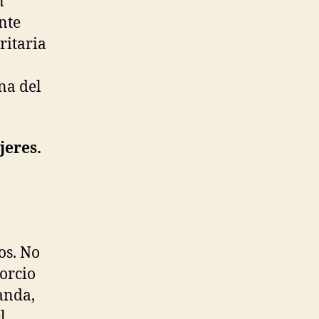
n
nte
ritaria
na del
jeres.
os. No
vorcio
anda,
l