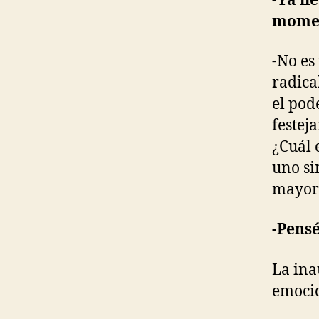
-Ya ll
momen
-No es
radica
el pod
festeja
¿Cuál 
uno si
mayorí
-Pensé
La ina
emocio