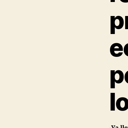
p
e
p
l