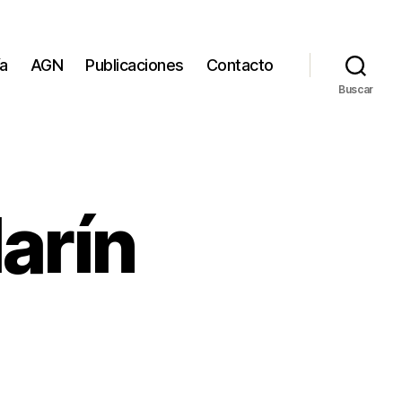
ía
AGN
Publicaciones
Contacto
Buscar
larín
revista
ín