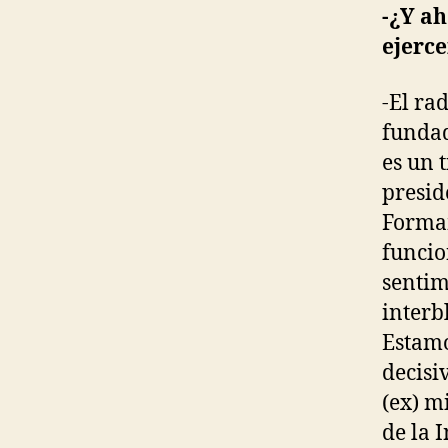
-¿Y a
ejerc
-El ra
fundad
es un 
presid
Formam
funcio
sentim
interb
Estamo
decisi
(ex) m
de la 