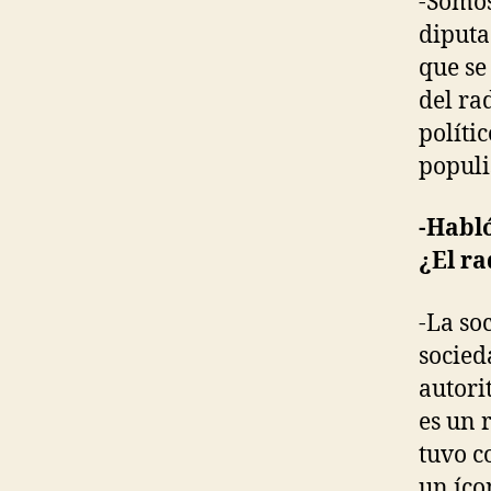
-Somos
diputa
que se
del ra
políti
populi
-Habló
¿El ra
-La so
socied
autori
es un 
tuvo c
un íco