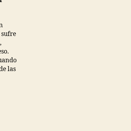
r
n
 sufre
,
eso.
Cuando
de las