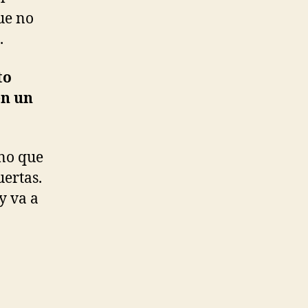
ue no
.
to
en un
rno que
uertas.
y va a