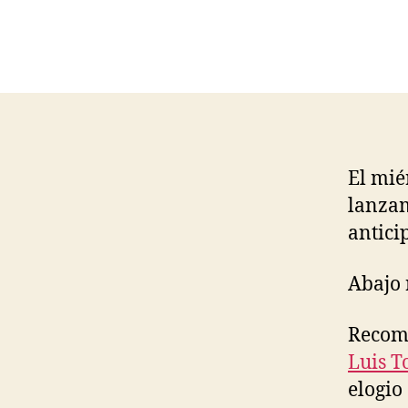
I
Ó
N
P
O
L
Í
T
I
C
El mié
A
lanzam
antic
Abajo 
Recom
Luis T
elogio