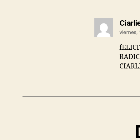
Ciarl
viernes,
fELIC
RADIC
CIARL