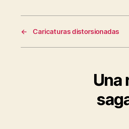
←
Caricaturas distorsionadas
Una r
saga