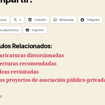
book
X
LinkedIn
WhatsApp
Telegram
eo electrónico
Imprimir
ulos Relacionados:
aricaturas distorsionadas
ecturas recomendadas
deas revisitadas
os proyectos de asociación público-privad
s
s