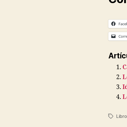
Face
Corr
Artíc
C
L
I
L
Libro
Etiqueta