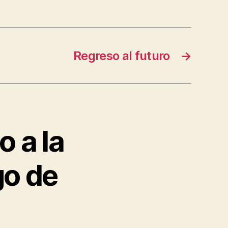
Regreso al futuro
→
o a la
go de