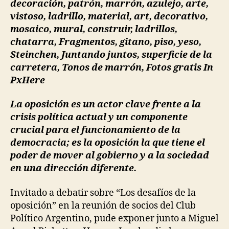
e
O
la
z
C
I
neces
E
ciuda
D
A
D
La oposición es un actor clave frente a la
crisis política actual y un componente
crucial para el funcionamiento de la
democracia; es la oposición la que tiene el
poder de mover al gobierno y a la sociedad
en una dirección diferente.
Invitado a debatir sobre “Los desafíos de la
oposición” en la reunión de socios del Club
Político Argentino, pude exponer junto a Miguel