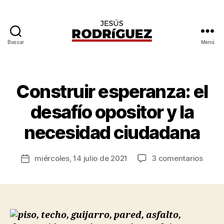
Buscar
Menú
Jesús
Rodríguez
P
o
Construir esperanza: el
Categorías
O
r
P
I
J
desafío opositor y la
N
e
I
s
necesidad ciudadana
Ó
ú
N
s
P
Autor
O
en
miércoles, 14 julio de 2021
3 comentarios
R
Fecha
de
L
Const
o
de
Í
la
esper
d
la
T
entrada
el
I
rí
entrada
C
desaf
g
A
oposi
u
S
y