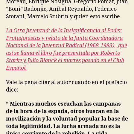
Moreau, Enrique Nosiglia, Gregorio Pomar, Juan
“Boni” Radonjic, Aníbal Reynaldo, Federico
Storani, Marcelo Stubrin y quien esto escribe.
La Otra Juventud: de la Insignificancia al Poder.
Protagonistas y relato de la Junta Coordinadora
Nacional de la Juventud Radical (1968-1983) , que
así se llama el libro fue presentada por Roberto
Starke y Julio Blanck el martes pasado en el Club
Español.
Vale la pena citar al autor cuando en el prefacio
dice:
“ Mientras muchos escuchan las campanas
de la hora de la espada, otros buscan en la
movilización y la voluntad popular la base de
toda legitimidad. La lucha armada no es la
única corriente de la rebelión. La vida