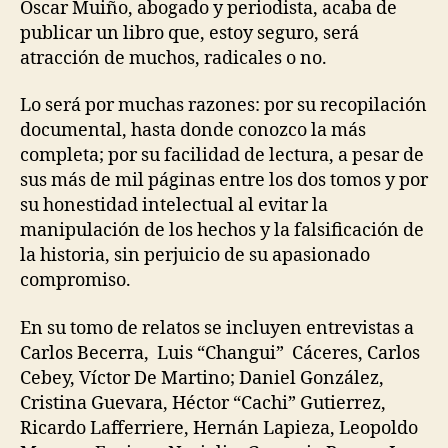
rí
entrada
Oscar Muiño, abogado y periodista, acaba de
la
g
publicar un libro que, estoy seguro, será
Coo
u
atracción de muchos, radicales o no.
Rad
e
z
Lo será por muchas razones: por su recopilación
documental, hasta donde conozco la más
completa; por su facilidad de lectura, a pesar de
sus más de mil páginas entre los dos tomos y por
su honestidad intelectual al evitar la
manipulación de los hechos y la falsificación de
la historia, sin perjuicio de su apasionado
compromiso.
En su tomo de relatos se incluyen entrevistas a
Carlos Becerra, Luis “Changui” Cáceres, Carlos
Cebey, Víctor De Martino; Daniel González,
Cristina Guevara, Héctor “Cachi” Gutierrez,
Ricardo Lafferriere, Hernán Lapieza, Leopoldo