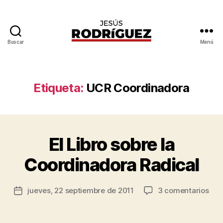
Buscar
Menú
Jesús
Rodríguez
Etiqueta:
UCR Coordinadora
P
o
r
J
El Libro sobre la
Categorías
G
e
E
N
s
Coordinadora Radical
E
ú
R
s
A
Autor
L
en
jueves, 22 septiembre de 2011
3 comentarios
R
Fecha
de
El
o
de
la
Libr
d
la
entrada
sob