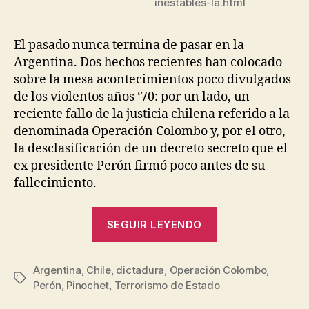
inestables-la.html
El pasado nunca termina de pasar en la
Argentina. Dos hechos recientes han colocado
sobre la mesa acontecimientos poco divulgados
de los violentos años ‘70: por un lado, un
reciente fallo de la justicia chilena referido a la
denominada Operación Colombo y, por el otro,
la desclasificación de un decreto secreto que el
ex presidente Perón firmó poco antes de su
fallecimiento.
“Memorias
SEGUIR LEYENDO
del
terrorismo
Argentina
,
Chile
,
dictadura
,
Operación Colombo
de
,
Etiquetas
Perón
,
Pinochet
,
Terrorismo de Estado
Estado”