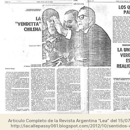
rí
N
entrada
A
de
g
L
Estado
u
P
e
O
z
L
Í
T
I
C
A
Articulo Completo de la Revista Argentina “Lea” del 15/0
http://lacallepassy061.blogspot.com/2012/10/sentidos-