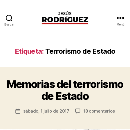
Buscar
Menú
Jesús
Rodríguez
Etiqueta:
Terrorismo de Estado
P
o
r
J
Memorias del terrorismo
Categorías
I
e
N
T
s
de Estado
E
ú
R
s
N
Autor
A
en
sábado, 1 julio de 2017
18 comentarios
R
Fecha
de
C
Memori
o
de
I
la
del
d
la
O
entrada
terrori