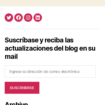
Twitter
Facebook
Instagram
LinkedIn
Suscríbase y reciba las
actualizaciones del blog en su
mail
Ingrese
su
dirección
de
SUSCRIBIRSE
correo
electrónico
Archivo