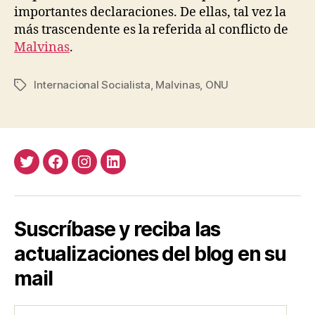
u
importantes declaraciones. De ellas, tal vez la
e
más trascendente es la referida al conflicto de
z
Malvinas
.
Internacional Socialista
,
Malvinas
,
ONU
Etiquetas
Twitter
Facebook
Instagram
LinkedIn
Suscríbase y reciba las
actualizaciones del blog en su
mail
Ingrese