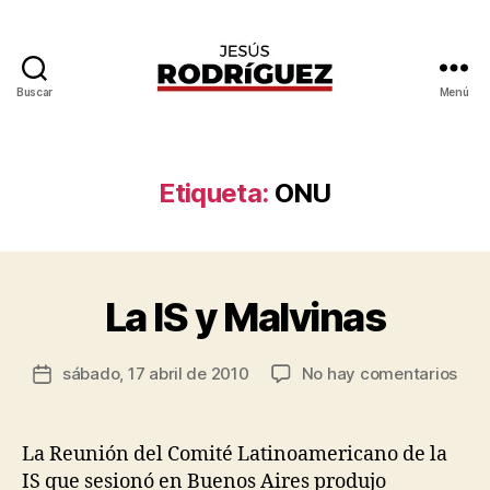
Buscar
Menú
Jesús
Rodríguez
P
Etiqueta:
ONU
o
r
J
e
s
La IS y Malvinas
Categorías
P
O
ú
L
s
Í
Autor
en
sábado, 17 abril de 2010
No hay comentarios
R
Fecha
T
de
La
o
I
de
la
C
IS
d
la
entrada
A
y
rí
entrada
La Reunión del Comité Latinoamericano de la
Mal
g
IS que sesionó en Buenos Aires produjo