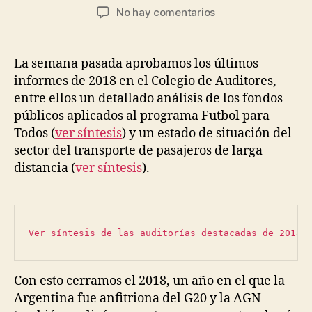
S
o
de
en
No hay comentarios
A
la
d
la
G
2018:
entrada
rí
N
entrada
un
g
año
La semana pasada aprobamos los últimos
u
centrado
informes de 2018 en el Colegio de Auditores,
e
en
entre ellos un detallado análisis de los fondos
z
lo
públicos aplicados al programa Futbol para
global
Todos (
ver síntesis
) y un estado de situación del
sector del transporte de pasajeros de larga
distancia (
ver síntesis
).
Ver síntesis de las auditorías destacadas de 2018
Con esto cerramos el 2018, un año en el que la
Argentina fue anfitriona del G20 y la AGN