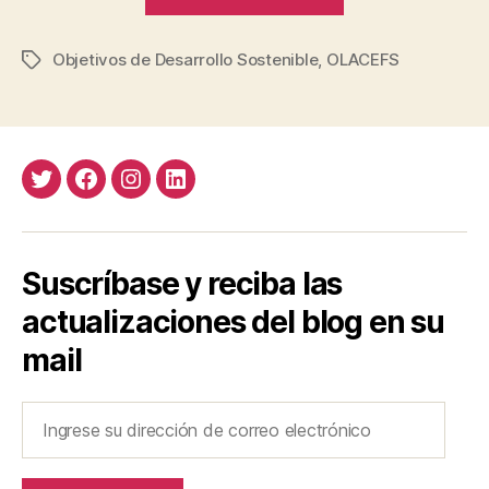
buena
gobernanza”
Objetivos de Desarrollo Sostenible
,
OLACEFS
Etiquetas
Twitter
Facebook
Instagram
LinkedIn
Suscríbase y reciba las
actualizaciones del blog en su
mail
Ingrese
su
dirección