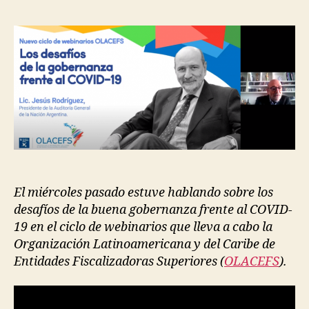
N
la
A
desaf
d
la
entrada
N
de
rí
entrada
Z
la
g
A
gober
u
I
frente
e
N
T
al
z
E
COVI
R
19
N
A
C
I
O
N
El miércoles pasado estuve hablando sobre los
A
L
desafíos de la buena gobernanza frente al COVID-
19 en el ciclo de webinarios que lleva a cabo la
Organización Latinoamericana y del Caribe de
Entidades Fiscalizadoras Superiores (
OLACEFS
).