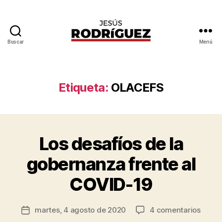
Buscar
Menú
Jesús
Rodríguez
Etiqueta:
OLACEFS
P
o
Los desafíos de la
Categorías
B
r
U
E
J
gobernanza frente al
N
e
A
s
COVID-19
G
ú
O
B
s
Autor
E
en
martes, 4 agosto de 2020
4 comentarios
R
Fecha
R
de
Los
o
de