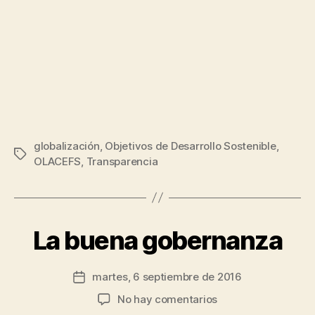
globalización
,
Objetivos de Desarrollo Sostenible
,
P
Etiquetas
OLACEFS
,
Transparencia
o
r
J
e
s
La buena gobernanza
Categorías
B
U
ú
E
s
N
Autor
martes, 6 septiembre de 2016
R
Fecha
A
de
o
G
de
en
No hay comentarios
la
O
d
la
La