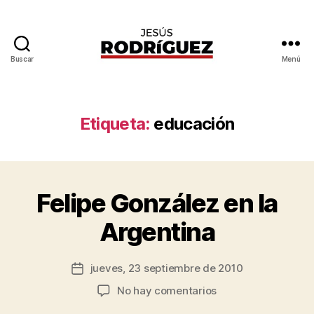
Buscar
Menú
Jesús
Rodríguez
Etiqueta:
educación
P
o
r
J
Felipe González en la
Categorías
G
e
E
N
s
Argentina
E
ú
R
s
A
Autor
L
jueves, 23 septiembre de 2010
R
Fecha
de
o
de
en
No hay comentarios
la
d
la
Felipe
entrada