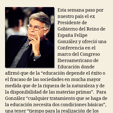
rí
entrada
González
g
en
Esta semana paso por
u
la
nuestro país el ex
e
Argentina
Presidente de
z
Gobierno del Reino de
España Felipe
González y ofreció una
Conferencia en el
marco del Congreso
Iberoamericano de
Educación donde
afirmó que de la “educación depende el éxito o
el fracaso de las sociedades en mucha mayor
medida que de la riqueza de la naturaleza y de
la disponibilidad de las materias primas”. Para
González “cualquier tratamiento que se haga de
la educación necesita dos condiciones básicas”,
una tener “tiempo para la realización de los