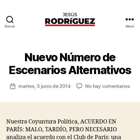
Buscar
Menú
Jesús
P
Rodríguez
o
r
J
Nuevo Número de
Categorías
G
e
E
N
s
Escenarios Alternativos
E
ú
R
s
A
Autor
L
en
martes, 3 junio de 2014
No hay comentarios
R
Fecha
de
Nue
o
de
la
Núm
d
la
entrada
de
rí
entrada
Esce
g
Alte
u
Nuestra Coyuntura Política, ACUERDO EN
e
PARÍS: MALO, TARDÍO, PERO NECESARIO
z
analiza el acuerdo con el Club de París: una