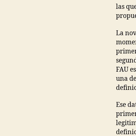
las qu
propue
La nov
moment
primer
segund
FAU es
una de
defini
Ese da
primer
legiti
defini