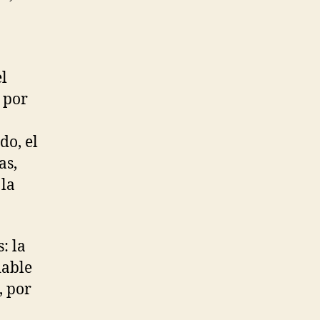
l
 por
do, el
as,
 la
: la
dable
, por