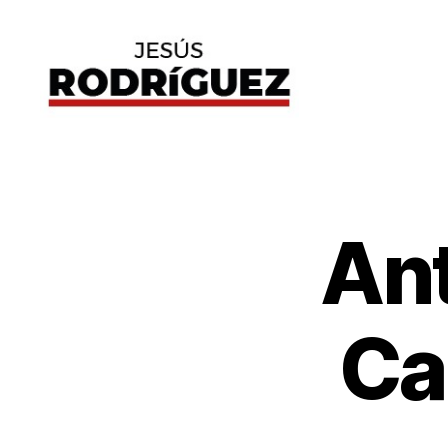
Jesús
Rodríguez
Ant
G
Categorías
E
N
E
R
A
Ca
L