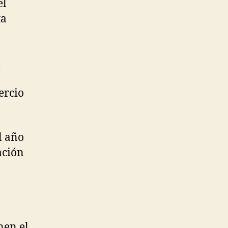
el
ta
l
ercio
l año
ación
nen el