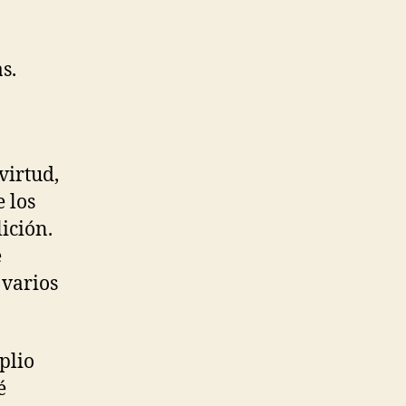
s.
virtud,
 los
ición.
e
 varios
plio
é