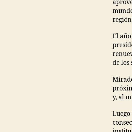
aprove
mundo 
región
El año
presid
renuev
de los
Mirado
próxim
y, al 
Luego 
consec
institu