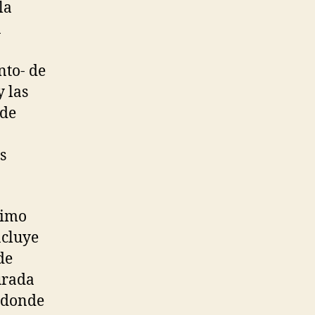
la
a
nto- de
 las
 de
s
ximo
ncluye
de
urada
o donde