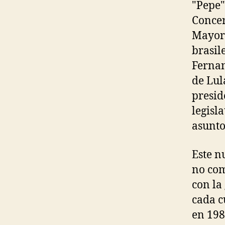
"Pepe"
Concer
Mayorí
brasil
Fernan
de Lul
presid
legisla
asunto
Este n
no com
con la
cada c
en 198