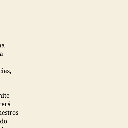
na
la
ias,
mite
cerá
uestros
ido