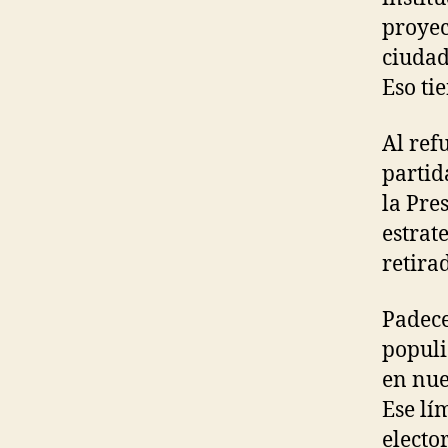
proyec
ciudad
Eso ti
Al ref
partid
la Pre
estrat
retira
Padece
populi
en nue
Ese lí
electo