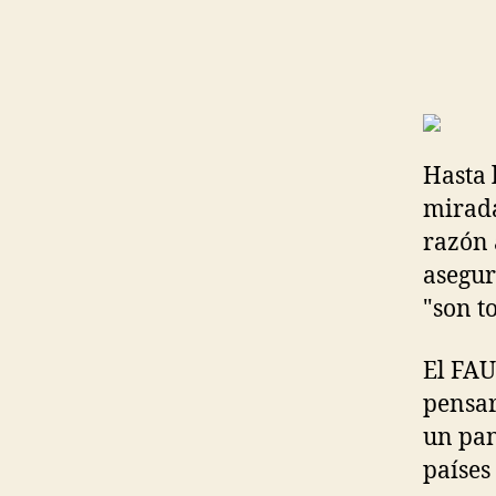
Hasta 
mirada
razón 
asegur
"son t
El FAU
pensar
un pan
países