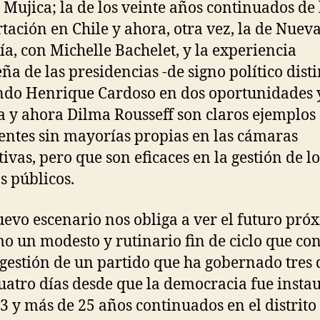
 Mujica; la de los veinte años continuados de 
tación en Chile y ahora, otra vez, la de Nuev
a, con Michelle Bachelet, y la experiencia
eña de las presidencias -de signo político disti
do Henrique Cardoso en dos oportunidades y
a y ahora Dilma Rousseff son claros ejemplos
entes sin mayorías propias en las cámaras
tivas, pero que son eficaces en la gestión de lo
s públicos.
uevo escenario nos obliga a ver el futuro pró
o un modesto y rutinario fin de ciclo que co
 gestión de un partido que ha gobernado tres 
uatro días desde que la democracia fue insta
3 y más de 25 años continuados en el distrit