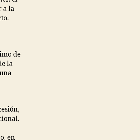
 a la
to.
timo de
de la
 una
cesión,
cional.
a
do, en