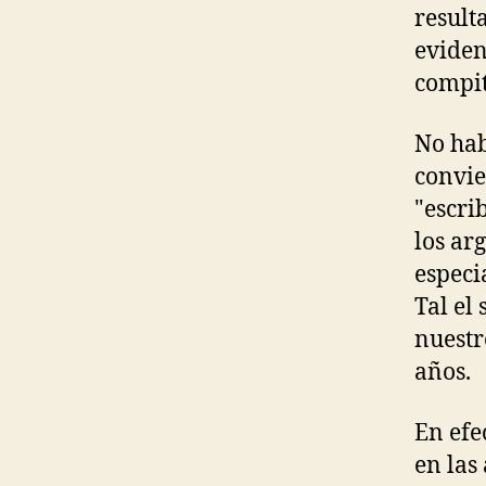
result
eviden
compit
No hab
convie
"escri
los ar
especi
Tal el
nuestr
años.
En efe
en las