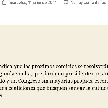
Autor
e
miércoles, 11 junio de 2014
No hay comentarios
R
Fecha
de
A
o
de
la
u
d
la
entrada
A
rí
entrada
C
g
u
É
e
z
ndica que los próximos comicios se resolverá
gunda vuelta, que daría un presidente con a
do y un Congreso sin mayorías propias, escen
ara coaliciones que busquen sanear la cultur
a