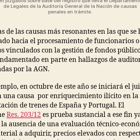
en juzgados sobre base del registro que lleva el Departament
de Legales de la Auditoría General de la Nación de causas
penales en trámite.
s de las causas más resonantes en las que se 
do hacia el procesamiento de funcionarios o
os vinculados con la gestión de fondos público
ndamentado en parte en hallazgos de audito
adas por la AGN.
emplo, en octubre de este año se iniciará el ju
n una causa por enriquecimiento ilícito en la
ación de trenes de España y Portugal. El
me
Res. 203/12
es prueba sustancial a ese fin y
 la ausencia de una evaluación técnico-econ
terial a adquirir, precios elevados con respec