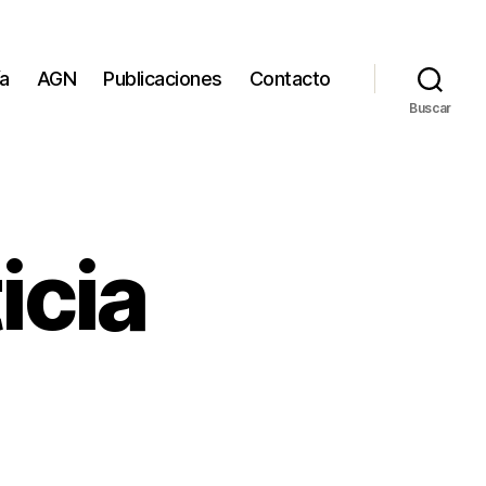
ía
AGN
Publicaciones
Contacto
Buscar
icia
itoría
ticia