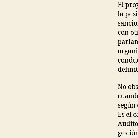
El pro
la pos
sancio
con ot
parlam
organi
conduc
definit
No obs
cuando
según 
Es el 
Audito
gestió