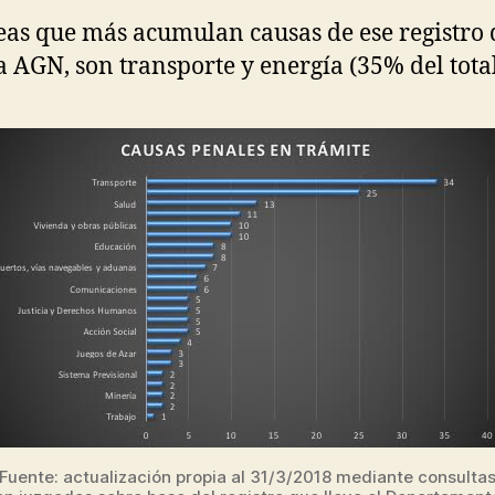
eas que más acumulan causas de ese registro
la AGN, son transporte y energía (35% del total
Fuente: actualización propia al 31/3/2018 mediante consulta