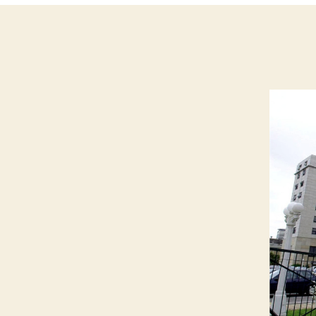
P
I
N
I
Ó
N