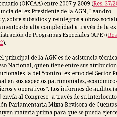
cuario (
ONCAA) entre 2007 y 2009 (
Res. 37/
uncia del ex Presidente de la AGN, Leandro
y, sobre subsidios y reintegros a obras social
mentos de alta complejidad a través de la ex
stración de Programas Especiales (APE)
(
Res
12
).
el principal de la AGN es de asistencia técnica
so Nacional, quien tiene entre sus atribucion
tucionales la del “control externo del Sector P
al en sus aspectos patrimoniales, económicos
ieros y operativos”. Los informes de auditorí
 envía al Congreso -a través de su interlocutor
ón Parlamentaria Mixta Revisora de Cuentas
tuyen materia prima para que se pueda ejerce