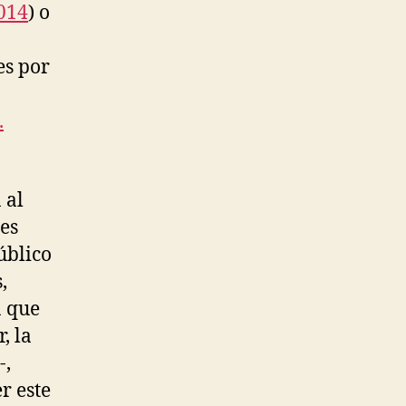
2014
) o
es por
.
 al
es
úblico
,
a que
, la
-,
r este