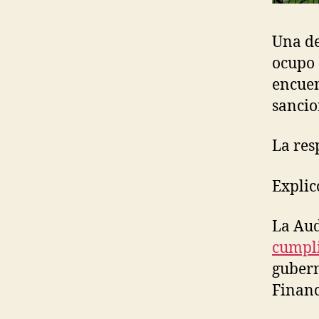
Una de
ocupo 
encuen
sancio
La res
Explic
La Aud
cumpli
gubern
Financ