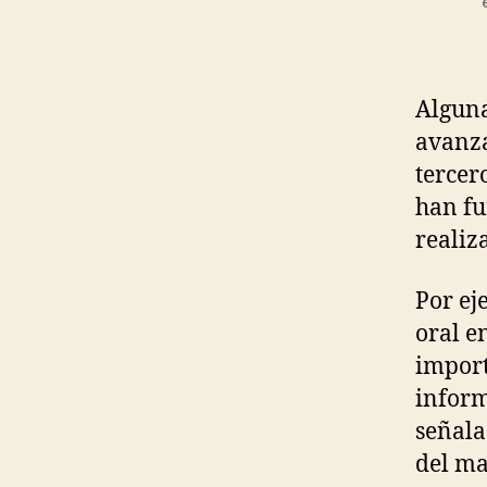
Alguna
avanza
tercer
han fu
realiz
Por ej
oral e
import
infor
señala
del ma