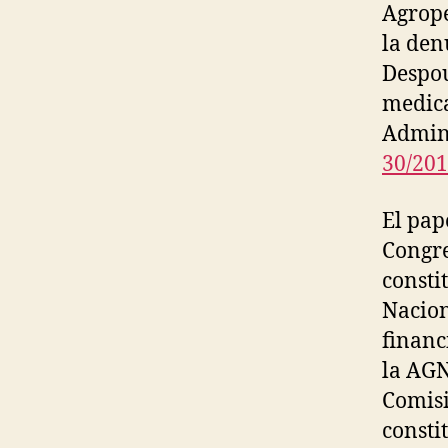
Agrope
la den
Despou
medica
Admini
30/20
El pap
Congre
consti
Nacion
financ
la AGN
Comisi
consti