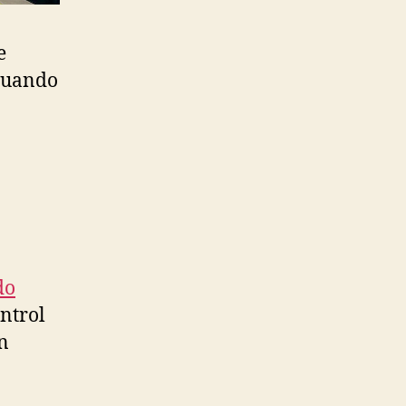
e
 cuando
do
ntrol
n