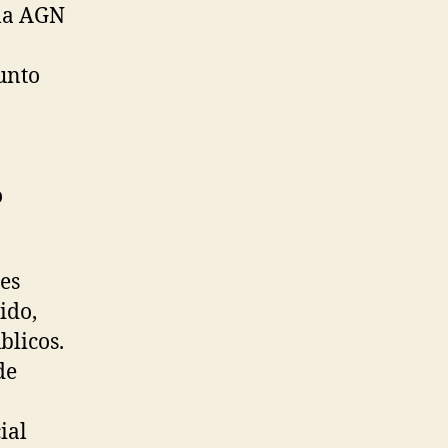
 la AGN
Junto
o
es
ido,
blicos.
de
ial