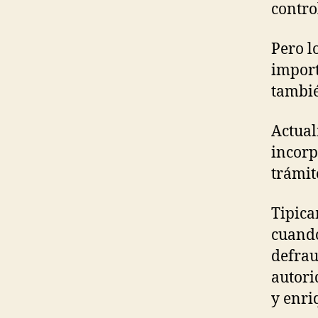
contro
Pero l
import
tambié
Actual
incorp
trámit
Tipica
cuando
defrau
autori
y enri