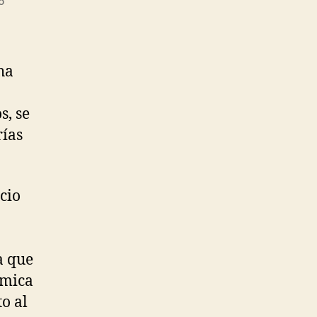
o
ha
s, se
rías
icio
a que
ómica
to al