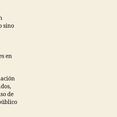
n
o sino
es en
mación
ndos,
uso de
público