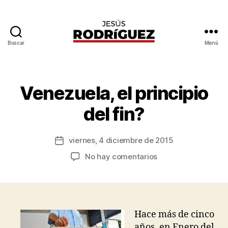
Buscar
Menú
Jesús
P
Rodríguez
o
r
J
Venezuela, el principio
Categorías
G
e
E
N
s
del fin?
E
ú
R
s
A
Autor
L
viernes, 4 diciembre de 2015
R
Fecha
de
o
de
en
No hay comentarios
la
d
la
Venezuela,
entrada
rí
entrada
el
g
principio
u
del
e
fin?
Hace más de cinco
z
años, en Enero del