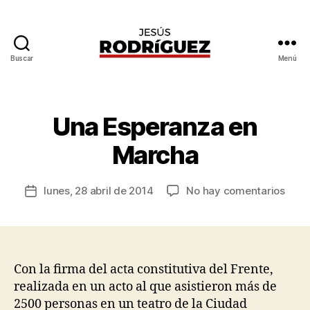
Buscar
Menú
Jesús
P
Rodríguez
o
r
J
Una Esperanza en
Categorías
G
e
E
N
s
Marcha
E
ú
R
s
A
Autor
L
en
lunes, 28 abril de 2014
No hay comentarios
R
Fecha
de
Una
o
de
la
Espe
d
la
entrada
en
rí
entrada
Marc
g
u
Con la firma del acta constitutiva del Frente,
e
realizada en un acto al que asistieron más de
z
2500 personas en un teatro de la Ciudad