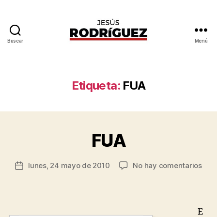
Buscar
Menú
Jesús
Rodríguez
P
Etiqueta:
FUA
o
r
J
e
s
FUA
Categorías
G
E
ú
N
s
E
Autor
en
lunes, 24 mayo de 2010
No hay comentarios
R
Fecha
R
de
FUA
o
A
de
la
L
d
la
entrada
rí
entrada
g
E