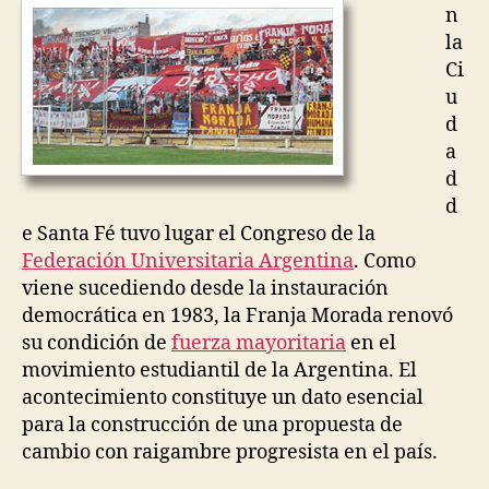
u
n
e
la
z
Ci
u
d
a
d
d
e Santa Fé tuvo lugar el Congreso de la
Federación Universitaria Argentina
. Como
viene sucediendo desde la instauración
democrática en 1983, la Franja Morada renovó
su condición de
fuerza mayoritaria
en el
movimiento estudiantil de la Argentina. El
acontecimiento constituye un dato esencial
para la construcción de una propuesta de
cambio con raigambre progresista en el país.