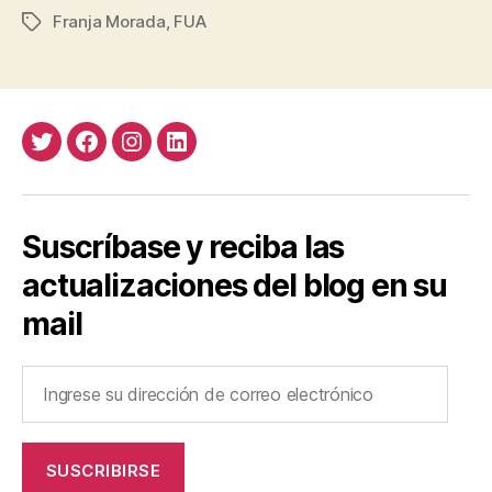
Franja Morada
,
FUA
Etiquetas
Twitter
Facebook
Instagram
LinkedIn
Suscríbase y reciba las
actualizaciones del blog en su
mail
Ingrese
su
dirección
de
SUSCRIBIRSE
correo