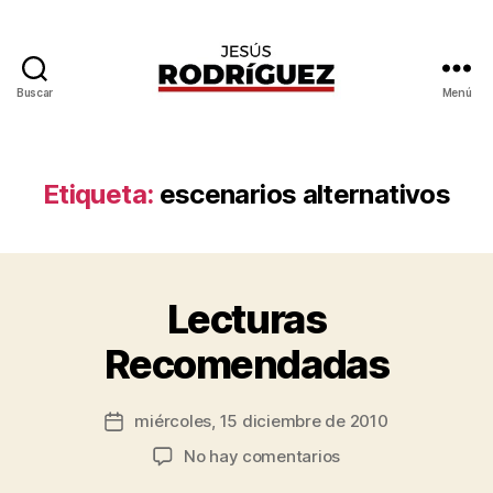
Buscar
Menú
Jesús
Rodríguez
Etiqueta:
escenarios alternativos
P
o
r
J
Lecturas
Categorías
G
e
E
N
s
Recomendadas
E
ú
R
s
A
Autor
L
miércoles, 15 diciembre de 2010
R
Fecha
de
o
de
en
No hay comentarios
la
d
la
Lecturas
entrada