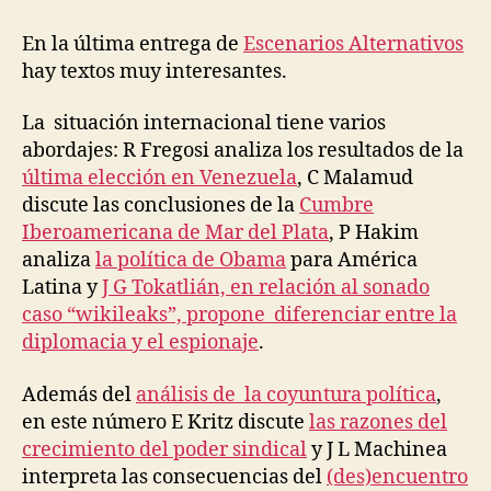
rí
entrada
Recomendadas
g
En la última entrega de
Escenarios Alternativos
u
hay textos muy interesantes.
e
z
La situación internacional tiene varios
abordajes: R Fregosi analiza los resultados de la
última elección en Venezuela
, C Malamud
discute las conclusiones de la
Cumbre
Iberoamericana de Mar del Plata
, P Hakim
analiza
la política de Obama
para América
Latina y
J G Tokatlián, en relación al sonado
caso “wikileaks”, propone diferenciar entre la
diplomacia y el espionaje
.
Además del
análisis de la coyuntura política
,
en este número E Kritz discute
las razones del
crecimiento del poder sindical
y J L Machinea
interpreta las consecuencias del
(des)encuentro