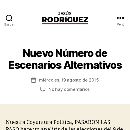
Buscar
Menú
Jesús
P
Rodríguez
o
r
J
Nuevo Número de
Categorías
G
e
E
N
s
Escenarios Alternativos
E
ú
R
s
A
Autor
L
miércoles, 19 agosto de 2015
R
Fecha
de
o
de
en
No hay comentarios
la
d
la
Nuevo
entrada
rí
entrada
Número
g
de
u
Escenarios
e
Alternativos
Nuestra Coyuntura Política, PASARON LAS
z
PASO hace un análisis de las elecciones del 9 de