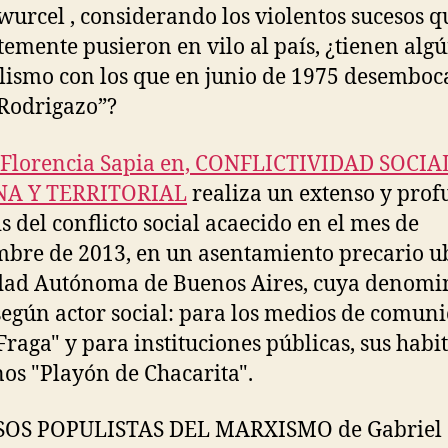
urcel , considerando los violentos sucesos q
temente pusieron en vilo al país, ¿tienen alg
lismo con los que en junio de 1975 desembo
“Rodrigazo”?
Florencia Sapia en, CONFLICTIVIDAD SOCIA
A Y TERRITORIAL
realiza un extenso y pro
is del conflicto social acaecido en el mes de
bre de 2013, en un asentamiento precario u
dad Autónoma de Buenos Aires, cuya denomi
según actor social: para los medios de comun
 Fraga" y para instituciones públicas, sus habi
nos "Playón de Chacarita".
SOS POPULISTAS DEL MARXISMO de Gabriel