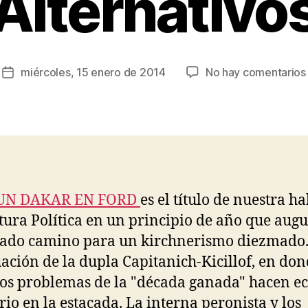
Alternativo
e
s
ú
s
Autor
miércoles, 15 enero de 2014
No hay comentarios
R
Fecha
de
o
de
la
d
la
entrada
rí
entrada
g
u
e
z
 UN DAKAR EN FORD
es el título de nuestra ha
ura Política en un principio de año que aug
ado camino para un kirchnerismo diezmado.
ación de la dupla Capitanich-Kicillof, en do
los problemas de la "década ganada" hacen ec
ario en la estacada. La interna peronista y los