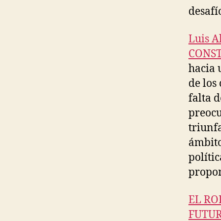
desafí
Luis 
CONS
hacia 
de los
falta 
preocu
triunf
ámbito
políti
propon
EL RO
FUTU