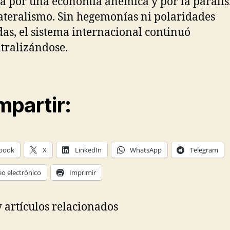
a por una economía anémica y por la parálisi
ateralismo. Sin hegemonías ni polaridades
das, el sistema internacional continuó
tralizándose.
partir:
book
X
LinkedIn
WhatsApp
Telegram
eo electrónico
Imprimir
 artículos relacionados