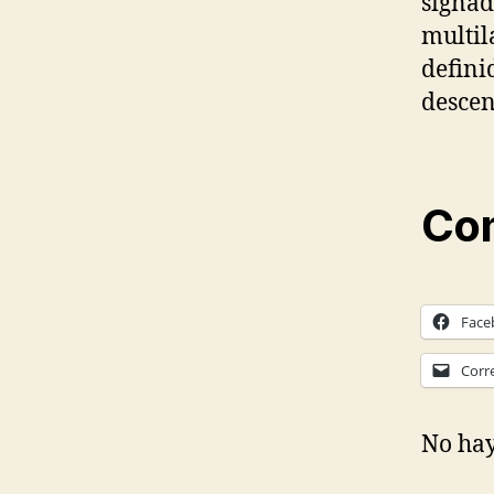
signad
multil
defini
descen
Com
Face
Corr
No hay