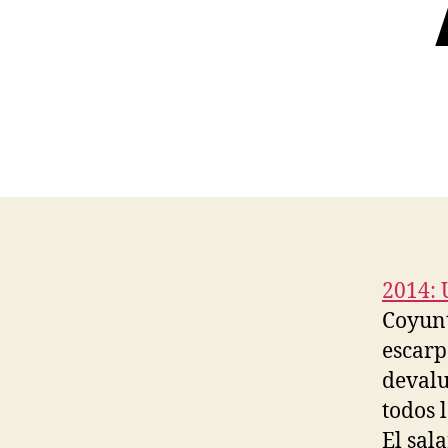
2014:
Coyunt
escarp
devalu
todos 
El sal