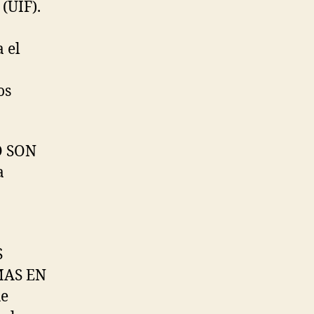
(UIF).
 el
os
O SON
a
S
MAS EN
ue