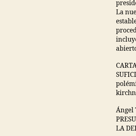
presid
La nue
establ
proced
incluy
abiert
CARTA
SUFICI
polémi
kirchn
Ángel 
PRESU
LA DE