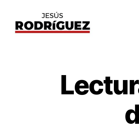
Jesús
Rodríguez
Lectu
G
Categorías
E
N
E
R
A
d
L