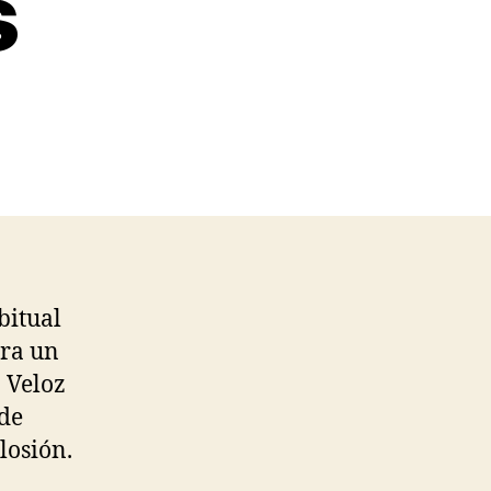
s
en
Lecturas
Recomendadas
de
Escenarios
Alternativos
bitual
ura un
 Veloz
nde
losión.