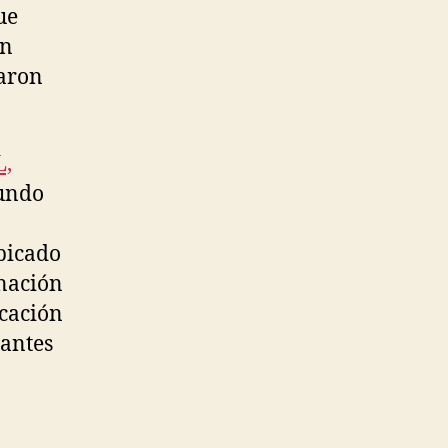
ue
ún
caron
L,
fundo
bicado
nación
icación
tantes