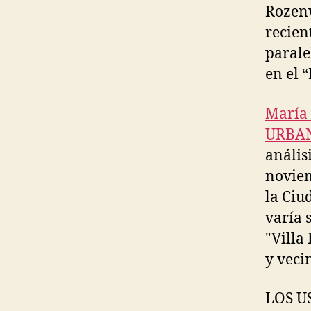
Rozenw
recien
parale
en el 
María 
URBAN
anális
noviem
la Ciu
varía 
"Villa
y veci
LOS U