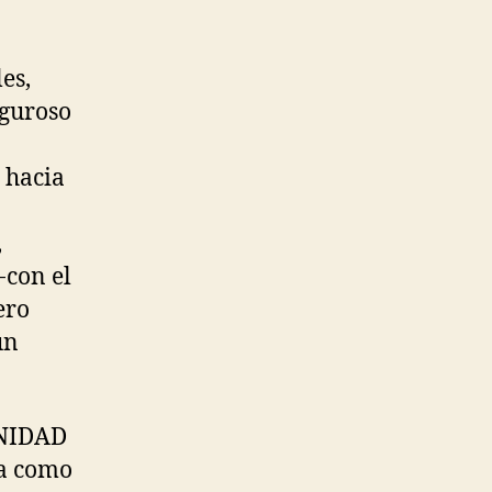
es,
iguroso
 hacia
,
-con el
ero
un
UNIDAD
la como