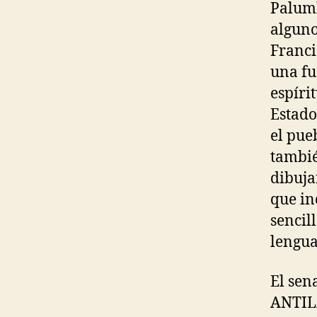
Palumb
alguno
Franci
una fu
espíri
Estado
el pue
tambié
dibuja
que in
sencil
lengua
El sen
ANTILA