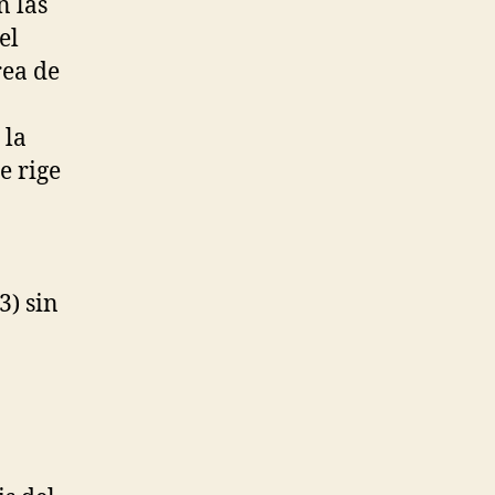
n las
el
rea de
 la
e rige
3) sin