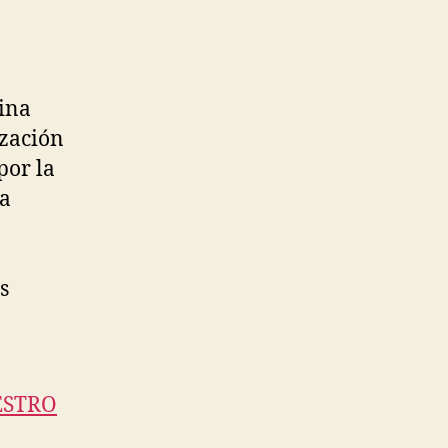
ina
ización
por la
ta
s
ESTRO