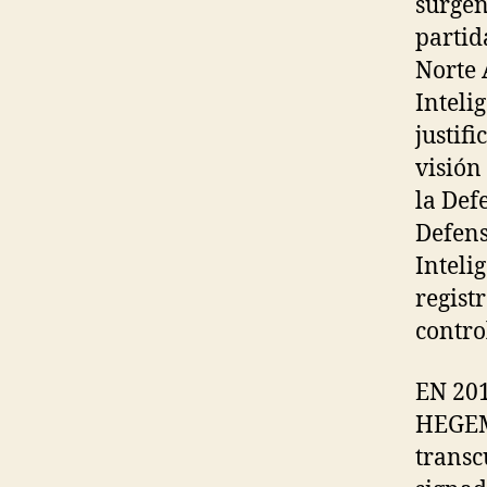
surgen
partid
Norte 
Inteli
justifi
visión
la Def
Defens
Inteli
regist
contro
EN 20
HEGEMO
transc