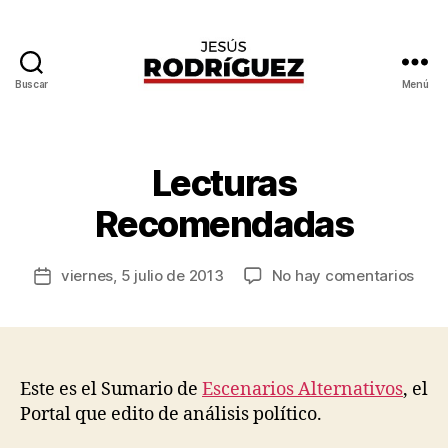
Buscar
Menú
Jesús
P
Rodríguez
o
r
J
Lecturas
Categorías
G
e
E
N
s
Recomendadas
E
ú
R
s
A
Autor
L
en
viernes, 5 julio de 2013
No hay comentarios
R
Fecha
de
Lect
o
de
la
Rec
d
la
entrada
rí
entrada
g
u
Este es el Sumario de
Escenarios Alternativos
, el
e
Portal que edito de análisis político.
z