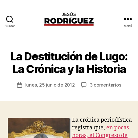
Buscar
Menú
Jesús
P
Rodríguez
o
r
J
La Destitución de Lugo:
Categorías
G
e
E
N
s
La Crónica y la Historia
E
ú
R
s
A
Autor
L
en
lunes, 25 junio de 2012
3 comentarios
R
Fecha
de
La
o
de
la
Destitu
d
la
entrada
de
rí
entrada
Lugo:
g
La
u
La crónica periodística
Crónica
e
registra que,
en pocas
y
z
horas, el Congreso de