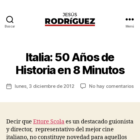
Buscar
Menú
Jesús
P
Rodríguez
o
r
J
Italia: 50 Años de
Categorías
G
e
E
N
s
Historia en 8 Minutos
E
ú
R
s
A
Autor
L
en
lunes, 3 diciembre de 2012
No hay comentarios
R
Fecha
de
Ita
o
de
la
50
d
la
entrada
Añ
rí
entrada
de
g
His
u
Decir que
Ettore Scola
es un destacado guionista
en
e
y director, representativo del mejor cine
8
z
italiano, no constituye novedad para aquellos