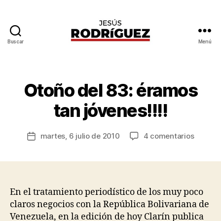
Buscar
Menú
Jesús
P
Rodríguez
o
r
J
Otoño del 83: éramos
Categorías
G
e
E
N
s
tan jóvenes!!!!
E
ú
R
s
A
Autor
L
en
martes, 6 julio de 2010
4 comentarios
R
Fecha
de
Otoño
o
de
la
del
d
la
entrada
83:
rí
entrada
éramos
g
tan
u
En el tratamiento periodístico de los muy poco
jóvenes!
e
claros negocios con la República Bolivariana de
z
Venezuela, en la edición de hoy Clarín publica