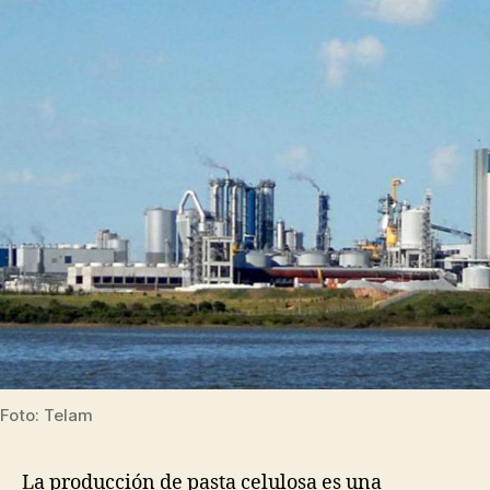
e
ambien
z
de
paster
Foto: Telam
La producción de pasta celulosa es una