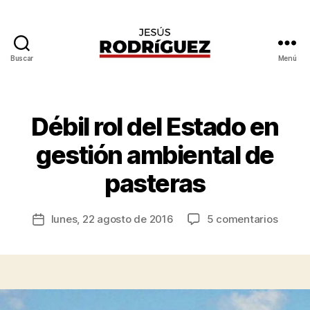
Buscar
Menú
Jesús
Rodríguez
P
o
Débil rol del Estado en
Categorías
I
r
N
F
J
gestión ambiental de
O
e
R
s
pasteras
M
ú
E
S
s
Autor
A
en
lunes, 22 agosto de 2016
5 comentarios
R
Fecha
G
de
Débil
o
de
N
la
rol
d
la
entrada
del
rí
entrada
Estad
g
en
u
gestió