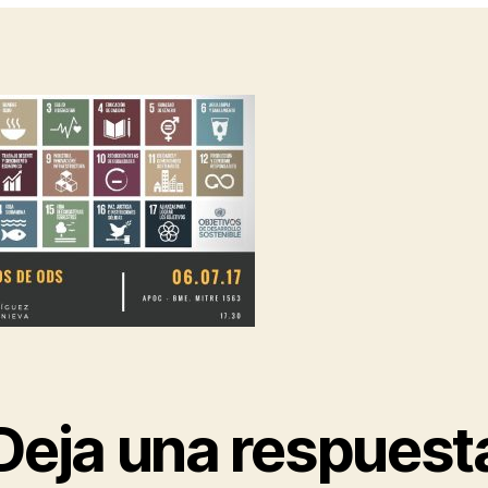
a
s
Deja una respuest