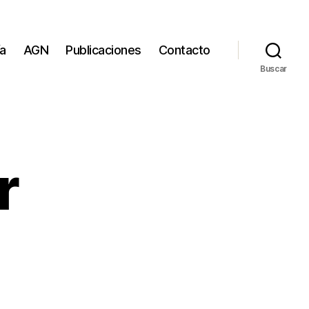
ía
AGN
Publicaciones
Contacto
Buscar
r
n
eaderblogjr