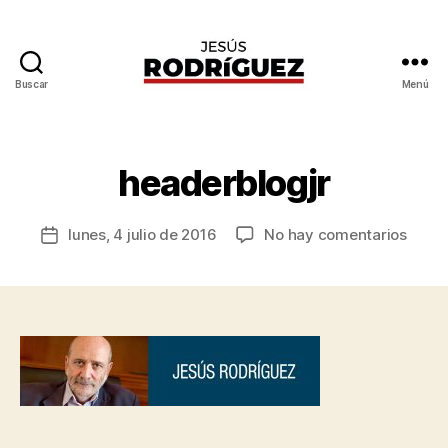
Buscar
Menú
Jesús
P
Rodríguez
o
r
O
headerblogjr
s
c
Autor
en
lunes, 4 julio de 2016
No hay comentarios
a
Fecha
de
heade
r
de
la
E
la
entrada
lí
entrada
a
s