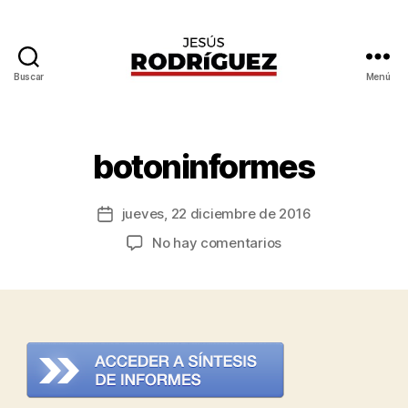
Buscar
Menú
Jesús
P
Rodríguez
o
r
O
botoninformes
s
c
Autor
jueves, 22 diciembre de 2016
a
Fecha
de
r
de
en
No hay comentarios
la
E
la
botoninformes
entrada
lí
entrada
a
s