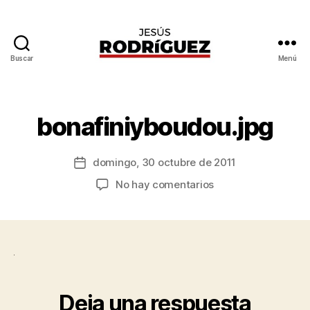
P
o
Buscar
Menú
Jesús
r
Rodríguez
J
e
s
bonafiniyboudou.jpg
ú
s
Autor
domingo, 30 octubre de 2011
R
Fecha
de
o
de
en
No hay comentarios
la
d
la
bonafiniyboudou.jp
entrada
rí
entrada
g
u
e
z
Deja una respuesta