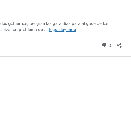
os gobiernos, peligran las garantías para el goce de los
¿De
resolver un problema de …
Sigue leyendo
crisis
a
comentari
0
oportunidad?